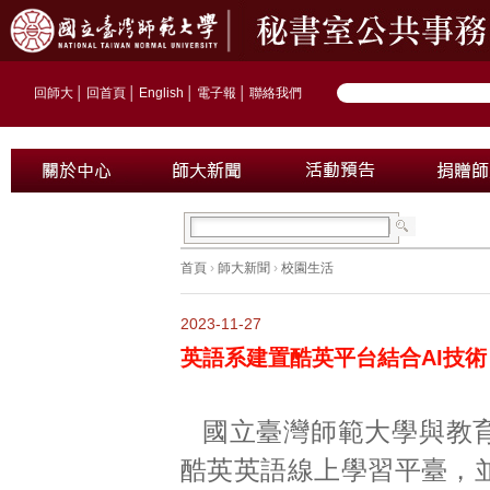
回師大
│
回首頁
│
English
│
電子報
│
聯絡我們
首頁
›
師大新聞
›
校園生活
2023-11-27
英語系建置酷英平台結合AI技術
國立臺灣師範大學與教
酷英英語線上學習平臺，