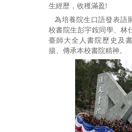
生經歷，收穫滿盈!
為培養院生口語發表語
校書院生彭宇銨同學、林
臺師大全人書院歷史及
揚、傳承本校書院精神。