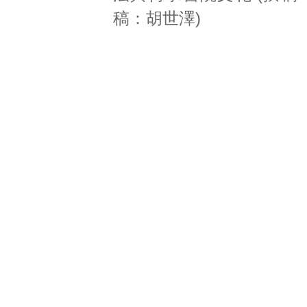
稿：胡世澤)