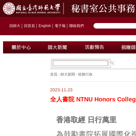
回師大
│
回首頁
│
English
│
電子報
│
聯絡我們
首頁
›
師大新聞
›
校務行政
2023-11-23
全人書院 NTNU Honors Col
香港取經 日行萬里
為鼓勵書院拓展國際化