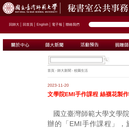
回師大
│
回首頁
│
English
│
電子報
│
聯絡我們
首頁
›
師大新聞
›
校園生活
2023-11-20
文學院EMI手作課程 絲襪花製
國立臺灣師範大學文學院 
辦的「EMI手作課程」，