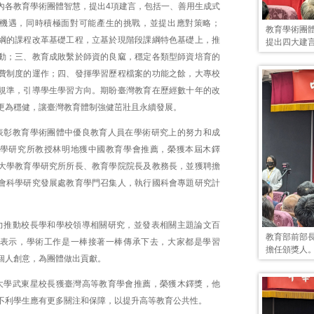
內各教育學術團體智慧，提出4項建言，包括一、善用生成式
新機遇，同時積極面對可能產生的挑戰，並提出應對策略；
教育學術團
綱的課程改革基礎工程，立基於現階段課綱特色基礎上，推
提出四大建
動；三、教育成敗繫於師資的良窳，穩定各類型師資培育的
費制度的運作；四、發揮學習歷程檔案的功能之餘，大專校
規準，引導學生學習方向。期盼臺灣教育在歷經數十年的改
更為穩健，讓臺灣教育體制強健茁壯且永續發展。
表彰教育學術團體中優良教育人員在學術研究上的努力和成
學研究所教授林明地獲中國教育學會推薦，榮獲本屆木鐸
大學教育學研究所所長、教育學院院長及教務長，並獲聘擔
會科學研究發展處教育學門召集人，執行國科會專題研究計
力推動校長學和學校領導相關研究，並發表相關主題論文百
教育部前部
表示，學術工作是一棒接著一棒傳承下去，大家都是學習
擔任頒獎人
個人創意，為團體做出貢獻。
大學武東星校長獲臺灣高等教育學會推薦，榮獲木鐸獎，他
不利學生應有更多關注和保障，以提升高等教育公共性。