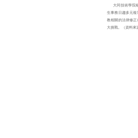
大同技術學院
生事務日趨多元複
教相關的法律修正
大挑戰。（資料來源