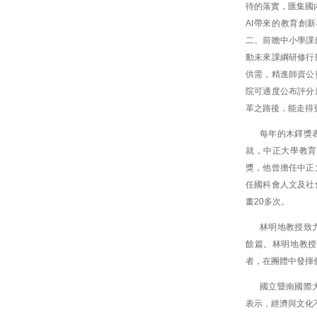
待的落實，匯集國
AI帶來的教育創
二、前瞻中小學課
動未來課綱研修行
供需，精進師資公
院可適度公布評分
革之路後，能走得
每年的木鐸獎
就，中正大學教育
獎，他曾擔任中正
任國科會人文及社
畫20多次。
林明地教授致
餘篇。林明地教授
者，在團體中發揮
國立暨南國際
表示，經濟與文化