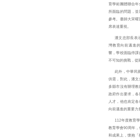
育學術團體聯合年
所面臨的問題，並
參考。臺師大宋曜
席表達重視。
潘文忠部長表
灣教育向前邁進的
響，學校面臨停課
不可知的挑戰，從
此外，中華民
供需，對此，潘文
多縣市沒有辦理教
政府作出要求，各
人才，他也肯定各
向前邁進的重要力
112年度教
教育學會90周年，
和成果上，懷抱「