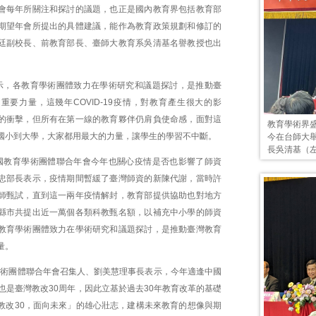
會每年所關注和探討的議題，也正是國內教育界包括教育部
期望年會所提出的具體建議，能作為教育政策規劃和修訂的
廷副校長、前教育部長、臺師大教育系吳清基名譽教授也出
示，各教育學術團體致力在學術研究和議題探討，是推動臺
重要力量，這幾年COVID-19疫情，對教育產生很大的影
的衝擊，但所有在第一線的教育夥伴仍肩負使命感，面對這
教育學術界
國小到大學，大家都用最大的力量，讓學生的學習不中斷。
今在台師大
長吳清基（
國教育學術團體聯合年會今年也關心疫情是否也影響了師資
忠部長表示，疫情期間暫緩了臺灣師資的新陳代謝，當時許
師甄試，直到這一兩年疫情解封，教育部提供協助也對地方
縣市共提出近一萬個各類科教甄名額，以補充中小學的師資
教育學術團體致力在學術研究和議題探討，是推動臺灣教育
量。
育學術團體聯合年會召集人、劉美慧理事長表示，今年適逢中國
也是臺灣教改30周年，因此立基於過去30年教育改革的基礎
教改30，面向未來」的雄心壯志，建構未來教育的想像與期