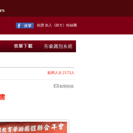
按讚 加入《師大》粉絲團
點閱人次:2173人
新聞投稿
需