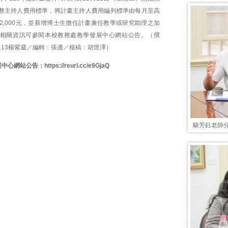
整主持人費用標準，將計畫主持人費用編列標準由每月至高
1萬2,000元，並新增博士生擔任計畫兼任教學或研究助理之加
相關資訊可參閱
本校教務處教學發展中心網站公告
。（撰
113楊紫葳／編輯：張適／核稿：胡世澤）
展中心網站公告：
https://reurl.cc/e9GjaQ
駱芳鈺老師