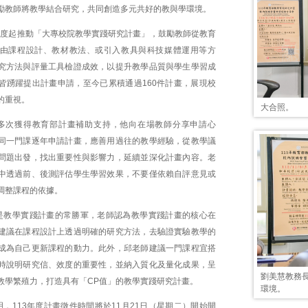
勵教師將教學結合研究，共同創造多元共好的教與學環境。
7年度起推動「大專校院教學實踐研究計畫」，鼓勵教師從教育
由課程設計、教材教法、或引入教具與科技媒體運用等方
究方法與評量工具檢證成效，以提升教學品質與學生學習成
皆踴躍提出計畫申請，至今已累積通過160件計畫，展現校
的重視。
大合照。
多次獲得教育部計畫補助支持，他向在場教師分享申請心
同一門課逐年申請計畫，應善用過往的教學經驗，從教學議
問題出發，找出重要性與影響力，延續並深化計畫內容。老
中透過前、後測評估學生學習效果，不要僅依賴自評意見或
調整課程的依據。
是教學實踐計畫的常勝軍，老師認為教學實踐計畫的核心在
建議在課程設計上透過明確的研究方法，去驗證實驗教學的
成為自己更新課程的動力。此外，邱老師建議一門課程宜搭
時說明研究信、效度的重要性，並納入質化及量化成果，呈
劉美慧教務
教學繁殖力，打造具有「CP值」的教學實踐研究計畫。
環境。
，113年度計畫徵件時間將於11月21日（星期二）開始開