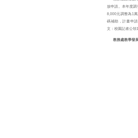
放申請。本年度調
8,000元調整為
碼補助，計畫申請
文：校園記者公領
教務處教學發