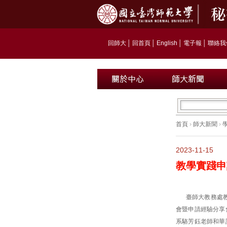
回師大
│
回首頁
│
English
│
電子報
│
聯絡我
首頁
›
師大新聞
›
2023-11-15
教學實踐申
臺師大教務處教
會暨申請經驗分享
系駱芳鈺老師和華