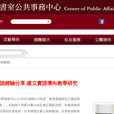
們
學術動態
請經驗分享 建立實證導向教學研究
學發展中心11月8日舉辦113年度「教學實踐研究計畫說明
會」，活動除了簡要計畫介紹及修正重點說明，亦邀請物理
語系邱詩雯老師，分享撰寫計畫心得與建議。分享會由劉美