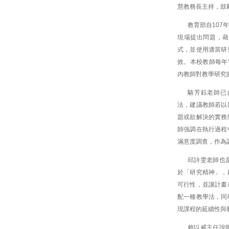
慧教務長主持，鼓
教育部自10
現場提出問題，藉
式，並使用適當研
效。本校教師每年
內教師對教學研究
駱芳鈺老師已
法，建議教師若以
題或欲解決的實務
師強調在執行過程
滿意度調查，作為
邱詩雯老師也
於「研究精神」，
可行性，並讓計畫
配一種教學法，同
現課程的延續性與
賴以威主任說明