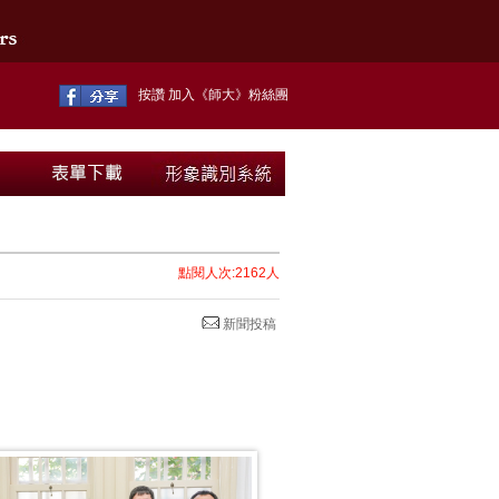
按讚 加入《師大》粉絲團
點閱人次:2162人
新聞投稿