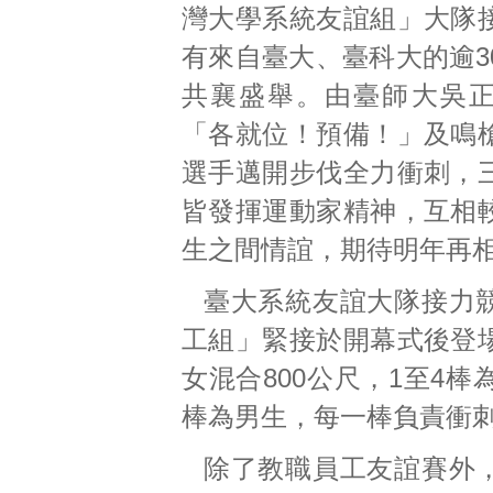
灣大學系統友誼組」大隊
有來自臺大、臺科大的逾3
共襄盛舉。由臺師大吳
「各就位！預備！」及鳴
選手邁開步伐全力衝刺，
皆發揮運動家精神，互相
生之間情誼，期待明年再
臺大系統友誼大隊接力
工組」緊接於開幕式後登
女混合800公尺，1至4棒
棒為男生，每一棒負責衝刺
除了教職員工友誼賽外