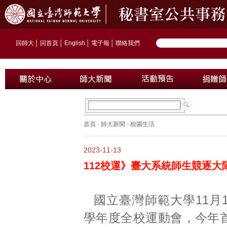
回師大
│
回首頁
│
English
│
電子報
│
聯絡我們
首頁
›
師大新聞
›
校園生活
2023-11-13
112校運》臺大系統師生競逐大
國立臺灣師範大學11月1
學年度全校運動會，今年