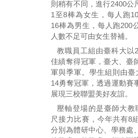
則稍有不同，進行2400
1至8棒為女生，每人跑1
16棒為男生，每人跑20
人數不足可由女生替補。
教職員工組由臺科大以2
佳績奪得冠軍，臺大、臺
軍與季軍。學生組則由臺大
14勇奪冠軍，透過運動賽
展現三校聯盟美好友誼。
壓軸登場的是臺師大教職
尺接力比賽，今年共有8
分別為體研中心、學務處