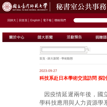
回師大
│
回首頁
│
English
│
電子報
│
聯絡我們
首頁
›
師大新聞
›
學術動態
2023-09-27
科技系赴日本學術交流訪問 探
因疫情延遲兩年後，國
學科技應用與人力資源學