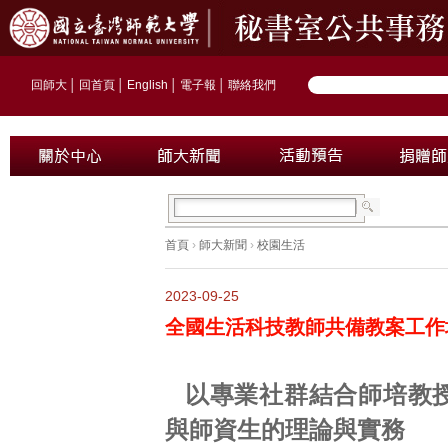
回師大
│
回首頁
│
English
│
電子報
│
聯絡我們
首頁
›
師大新聞
›
校園生活
2023-09-25
全國生活科技教師共備教案工作
以專業社群結合師培教
與師資生的理論與實務