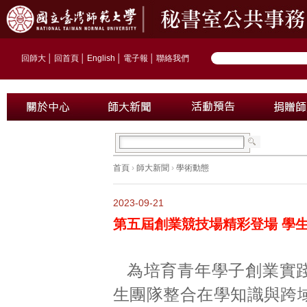
回師大
│
回首頁
│
English
│
電子報
│
聯絡我們
首頁
›
師大新聞
›
學術動態
2023-09-21
第五屆創業競技場精彩登場 學
為培育青年學子創業實
生團隊整合在學知識與跨