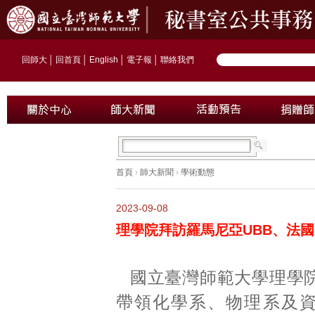
回師大
│
回首頁
│
English
│
電子報
│
聯絡我們
首頁
›
師大新聞
›
學術動態
2023-09-08
理學院拜訪羅馬尼亞UBB、法國I
國立臺灣師範大學理學
帶領化學系、物理系及