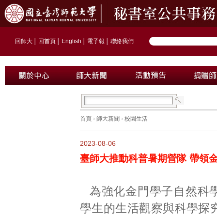
回師大
│
回首頁
│
English
│
電子報
│
聯絡我們
首頁
›
師大新聞
›
校園生活
2023-08-06
臺師大推動科普暑期營隊 帶領
為強化金門學子自然科
學生的生活觀察與科學探