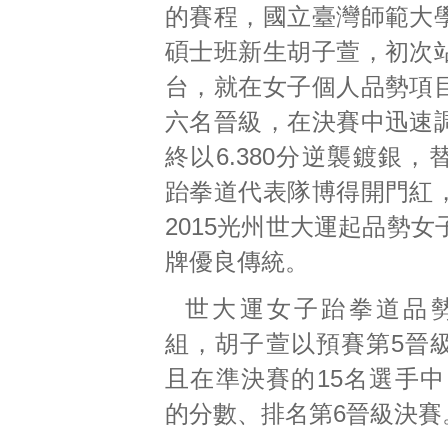
的賽程，國立臺灣師範大
碩士班新生胡子萱，初次
台，就在女子個人品勢項
六名晉級，在決賽中迅速
終以6.380分逆襲鍍銀
跆拳道代表隊博得開門紅
2015光州世大運起品勢
牌優良傳統。
世大運女子跆拳道品
組，胡子萱以預賽第5晉
且在準決賽的15名選手中，
的分數、排名第6晉級決賽