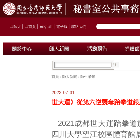
回師大
│
回首頁
│
English
│
電子報
│
聯絡我們
首頁
›
師大新聞
›
師生榮耀
2023-07-31
世大運》從第六逆襲奪跆拳道銀
2021成都世大運跆拳道
四川大學望江校區體育館