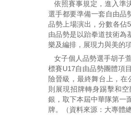
依照賽事規定，進入準
選手都要準備一套自由品
品勢上場演出，分數各佔5
由品勢是以跆拳道技術為
樂及編排，展現力與美的
女子個人品勢選手胡子萱
標賽U17自由品勢團體項
險晉級，最終舞台上，在公
則展現招牌轉身踢擊和空翻，
銀，取下本屆中華隊第一
牌。（資料來源：大專體總