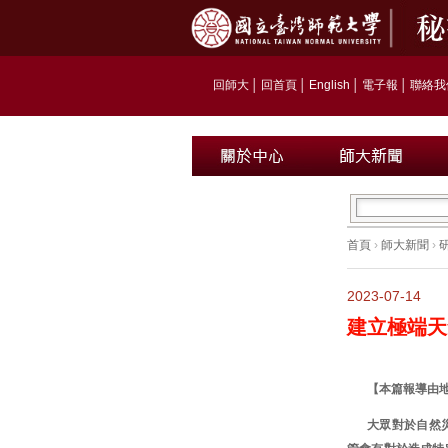
回師大
│
回首頁
│
English
│
電子報
│
聯絡我
首頁
›
師大新聞
›
2023-07-14
建立極端天
【本篇報導由
大眾對於自然