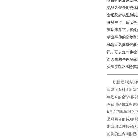
管會有對於造成特
氣與氣候長期變化
套用統計模型加以
便發展了一個以事
連結條件下，將超
構出事件的全貌與
極端天氣與氣候事
訊，可以進一步檢
而具體的事件發生
失程度以及風險資
以極端熱浪事
析溫度資料所計算
年迄今的全球極端
件偵測結果說明追
8月在西歐區域的
呈現兩者的持續時
出法國區域極端熱
前例的生命與財產