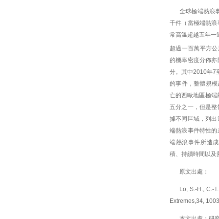
全球極端熱浪
千件（當極端熱浪
常高溫超越五年一
超過一百萬平方公
的機率密度分佈亦
分。其中2010年
的事件，整體規模
亡的西歐地區極端
五分之一，但是整
據不同區域，列出
端熱浪事件特性的
端熱浪事件所造成
積、持續時間以及
原文出處：
Lo, S.-H., C.-
Extremes,34, 100
本文出處：
研