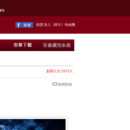
按讚 加入《師大》粉絲團
點閱人次:1973人
新聞投稿