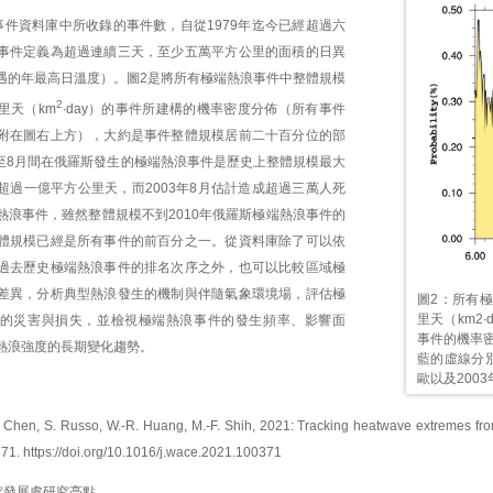
事件資料庫中所收錄的事件數，自從1979年迄今已經超過六
事件定義為超過連續三天，至少五萬平方公里的面積的日異
遇的年最高日溫度）。圖2是將所有極端熱浪事件中整體規模
2
里天（km
∙day）的事件所建構的機率密度分佈（所有事件
附在圖右上方），大約是事件整體規模居前二十百分位的部
7至8月間在俄羅斯發生的極端熱浪事件是歷史上整體規模最大
超過一億平方公里天，而2003年8月估計造成超過三萬人死
熱浪事件，雖然整體規模不到2010年俄羅斯極端熱浪事件的
體規模已經是所有事件的前百分之一。從資料庫除了可以依
過去歷史極端熱浪事件的排名次序之外，也可以比較區域極
差異，分析典型熱浪發生的機制與伴隨氣象環境場，評估極
圖2：所有
里天（km2
的災害與損失，並檢視極端熱浪事件的發生頻率、影響面
事件的機率
熱浪強度的長期變化趨勢。
藍的虛線分別
歐以及200
T. Chen, S. Russo, W.-R. Huang, M.-F. Shih, 2021: Tracking heatwave extremes f
371.
https://doi.org/10.1016/j.wace.2021.100371
究發展處研究亮點