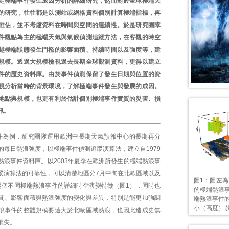
定極端事件發生成因分析的詳細研究，然而對於全球極端天
的研究，往往都是以測站或網格資料個別計算極端指標，再
推估，並不考慮資料在時間與空間的連續性。於是研究團隊
件觀點為主的極端天氣與氣候偵測追蹤方法，在客觀的時空
越極端狀態發生門檻的影響面積、持續時間以及強度等，建
規模。透過大規模檢視過去長期全球觀測資料，更得以建立
件的歷史資料庫。由於事件偵測保留了發生日期與位置的資
視分析當時的背景環境，了解極端事件發生與發展的成因。
地點與規模，也更有利於估計個別極端事件實質的災害、損
訊。
件為例，研究團隊運用歐洲中長期天氣預報中心的長期再分
的每日熱浪強度，以極端事件偵測追蹤演算法，建立自1979
熱浪事件資料庫。以2003年夏季在歐洲所發生的極端熱浪事
蹤演算法的可靠性，可以清楚地區分7月中旬在北歐區域以及
圖1：圖左為
兩個不同極端熱浪事件的詳細時空演變特徵（圖1），同時也
的極端熱浪
間、影響面積與熱浪強度的變化與差異，特別是能更加強調
端熱浪事件
小（高度）
浪事件的整體規模要遠大於北歐區域熱浪，也因此造成史無
損失。