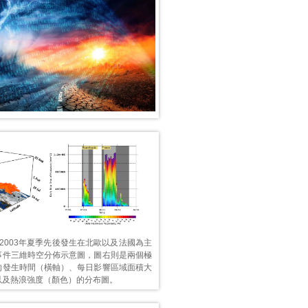
2003年夏季先後發生在北歐以及法國為主
事件三維時空分佈示意圖，圖右則是兩個極
的發生時間（橫軸）、每日影響區域面積大
以及熱浪強度（顏色）的分布圖。