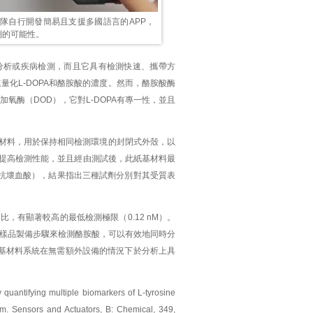
團隊自行開發簡易且支援多國語言的APP，
測的可能性。
分析或疾病檢測，而且它具有檢測快速、攜帶方
量化L-DOPA和酪胺酸的濃度。然而，酪胺酸酶
氧酶（DOD），它對L-DOPA有專一性，並且
基材料，用於保持相同檢測環境的封閉式外殼，以
以提高檢測性能，並且經由測試後，此紙基材料最
和抗壞血酸），結果指出三種試劑分別對其受質表
，有顯著較高的最低檢測極限（0.12 nM）。
的樣品製備步驟來檢測酪胺酸，可以有效地同時分
紙基材料系統在無需額外設備的情況下於分析上具
uantifying multiple biomarkers of L-tyrosine
m. Sensors and Actuators, B: Chemical, 349,