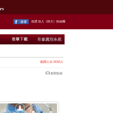
按讚 加入《師大》粉絲團
點閱人次:2630人
新聞投稿