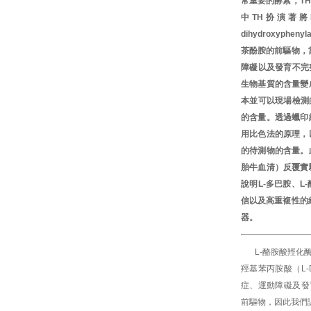
常重要的酵素，T
中TH扮演著將L-
dihydroxyph
茶酚胺的前驅物，
障礙以及發育不完
生物基質的含量變
本並可以現場檢測
的含量。透過蠟印
用比色法的原理，
的待測物的含量。
胎牛血清）反覆實
說明L-多巴胺、
信以及高重複性的
器。
L-酪胺酸羥化
羥基苯丙胺酸（L
症、運動障礙及發
前驅物，因此我們認