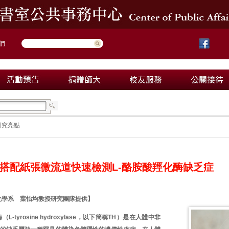
們
研究亮點
搭配紙張微流道快速檢測L-酪胺酸羥化酶缺乏症
化學系 葉怡均教授研究團隊提供】
L-tyrosine hydroxylase，以下簡稱TH）是在人體中非