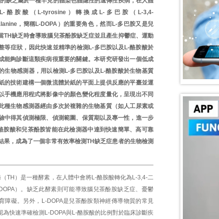
H的缺乏屬於一種罕見的體染色體隱性的遺傳性疾病，在人體
酪胺酸（L-tyrosine）轉換成L-多巴胺（L-3,4-
enylalanine，簡稱L-DOPA）的重要角色，然而L-多巴胺又是兒
當TH缺乏時會導致腦兒茶酚胺缺乏症並且產生抑鬱症、運動
整等症狀，因此快速並精準的檢測L-多巴胺以及L-酪胺酸於
成能夠診斷這類疾病很重要的關鍵。本研究研發出一個低成
的生物感測器，用以檢測L-多巴胺以及L-酪胺酸於生物基質
紙的技術建構一個微流體於紙的平面上提供反應的平臺並運
以手機應用程式將影像中的顏色變化程度量化，呈現出不同
此種生物感測器經由多次於複雜的生物基質（如人工尿素或
驗中得其偵測極限、偵測範圍、保質期以及專一性，進一步
L-酪胺酸和兒茶酚胺皆能在此檢測器中達到快速簡單、高可靠
結果，成為了一個非常有效率檢測TH缺乏症患者的生物檢測
酶（TH）是一種酵素，在人體中會將L-酪胺酸轉化為L-3,4-二
-DOPA）。缺乏此酵素則可能導致腦兒茶酚胺缺乏症、憂鬱
育障礙。另外，L-DOPA是兒茶酚胺類神經傳導物質的常見
為快速準確檢測L-DOPA與L-酪胺酸的比例對於臨床診斷疾