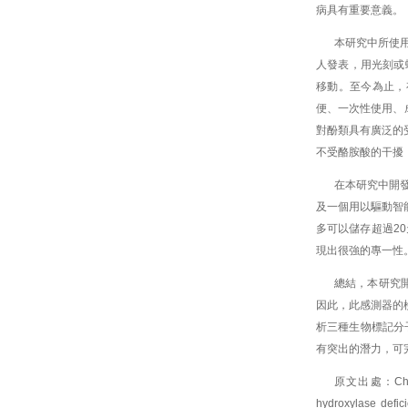
病具有重要意義。
本研究中所使用
人發表，用光刻或
移動。至今為止，
便、一次性使用、
對酚類具有廣泛的受
不受酪胺酸的干擾，
在本研究中開
及一個用以驅動智
多可以儲存超過2
現出很強的專一性
總結，本研究開
因此，此感測器的
析三種生物標記分
有突出的潛力，可
原文出處：Chen, P. 
hydroxylase defic