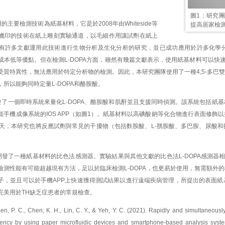
圖1：研究
的主要檢測技術為紙基材料，它是於2008年由Whiteside等
提高居家檢
蠟印的技術在紙上雕刻實驗通道，以毛細作用讓試劑在紙上
有許多文獻運用此技術進行生物分析及生化分析的研究，並已成功應用於許多化學
成本低等優點。但在檢測L-DOPA方面，雖然有幾篇文獻表示，使用紙基材料可以快速
質特異性，無法應用於特定分析物的檢測。因此，本研究團隊使用了一種4,5-多巴雙加
所以能夠同時定量L-DOPA和酪胺酸。
發了一個即時系統來量化L-DOPA、酪胺酸和肌酐並且支援同時偵測。該系統包括紙
能手機成像系統的IOS APP（如圖1）。紙基材料以高碘酸鈉等化合物進行表面修飾
0天，本研究也將反應試劑與常見的干擾物（包括麩胺酸、L-胱胺酸、多巴胺、尿酸
。
發了一種紙基材料的比色法感測器。實驗結果與其他文獻的比色法L-DOPA感測器相比
檢測性能有可能超越現有方法，足以於臨床檢測L-DOPA，也更易於使用，無需額外
子，並且可以於手機APP上快速獲得測試結果以進行遠端疾病管理，所提出的表面
完美用於TH缺乏症患者的常規檢查。
C., Chen, K. H., Lin, C. Y., & Yeh, Y. C. (2021). Rapidly and simultaneously q
iency by using paper microfluidic devices and smartphone-based analysis syste