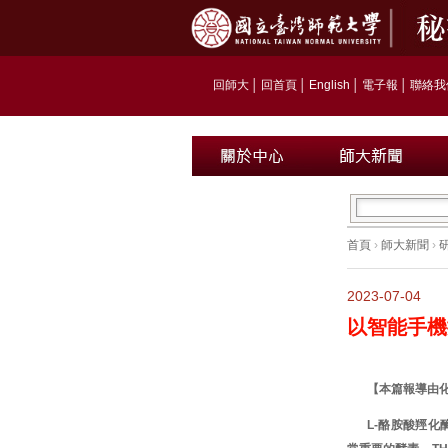
回師大
│
回首頁
│
English
│
電子報
│
聯絡我
首頁
›
師大新聞
›
2023-07-04
以智能手機
【本篇報導由
L-酪胺酸羥化酶（