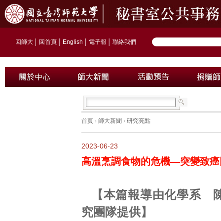
回師大
│
回首頁
│
English
│
電子報
│
聯絡我們
首頁
›
師大新聞
›
研究亮點
2023-06-23
高溫烹調食物的危機—突變致癌
【本篇報導由化學系 
究團隊提供】