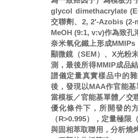
為一致癌因子）為模板分子、E
glycol dimethacrylate
交聯劑、2, 2′-Azobis (2-
MeOH (9:1, v:v
奈米氧化鐵上形成MMIP
顯微鏡（SEM）、X光粉末
測，最後所得MMIP成品
譜儀定量真實樣品中的雜環
後，發現以MAA作官能基
當模板／官能基單體／交聯
優化條件下，所開發的
（R>0.995），定量極限（
與固相萃取聯用，分析燒