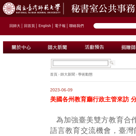
回師大
│
回首頁
│
English
│
電子報
│
聯絡我們
首頁
›
師大新聞
›
學術動態
2023-06-09
美國各州教育廳行政主管來訪 
為加強臺美雙方教育合
語言教育交流機會，臺灣