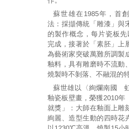
作。
蘇世雄在1985年，首
法：採擷傳統「雕漆」與
的製作概念，每片瓷板先以
完成，接著於「素胚」上
為藝術家突破萬難所調製
釉料，具有雕磨時不流動
燒製時不剝落、不融混的
蘇世雄以〈絢爛南國 
釉瓷板壁畫，榮獲2010
就獎」：大師在釉面上雕
絢麗、造型生動的四時花
以1230℃高溫，燒製15