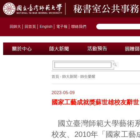
回師大
│
回首頁
│
English
│
電子報
│
聯絡我們
首頁
›
師大新聞
›
師生榮耀
2023-05-09
國家工藝成就獎蘇世雄校友辭世
國立臺灣師範大學藝術系
校友、2010年「國家工