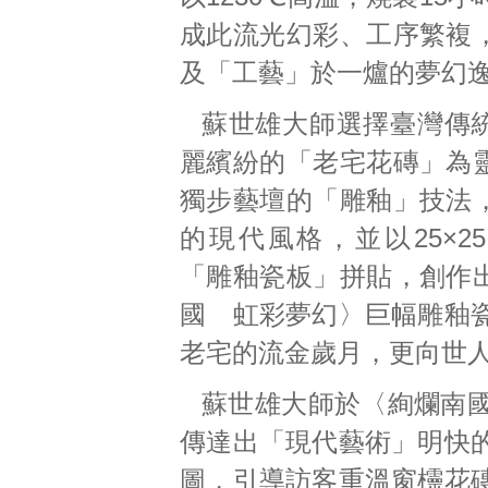
成此流光幻彩、工序繁複
及「工藝」於一爐的夢幻
蘇世雄大師選擇臺灣傳
麗繽紛的「老宅花磚」為
獨步藝壇的「雕釉」技法
的現代風格，並以25×2
「雕釉瓷板」拼貼，創作
國 虹彩夢幻〉巨幅雕釉
老宅的流金歲月，更向世
蘇世雄大師於〈絢爛南
傳達出「現代藝術」明快
圖，引導訪客重溫窗欞花