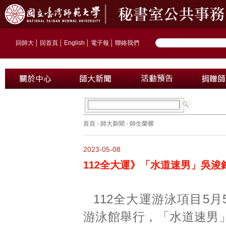
回師大
│
回首頁
│
English
│
電子報
│
聯絡我們
首頁
›
師大新聞
›
師生榮耀
2023-05-08
112全大運》「水道速男」吳浚鋒
112全大運游泳項目5
游泳館舉行，「水道速男