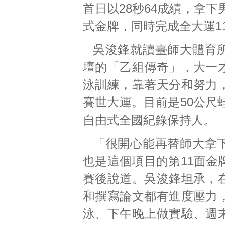
首日以28秒64成績，拿下
式金牌，同時完成全大運1
吳浚鋒就讀臺師大體育
壇的「乙組傳奇」，大一
泳訓練，靠著天分和努力
賽世大運。目前是50公尺
自由式全國紀錄保持人。
「很開心能再替師大拿
也是這個項目的第11面金
賽後說道。吳浚鋒坦承，
和撰寫論文都有進度壓力
泳、下午晚上做實驗、週