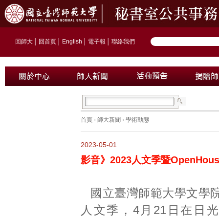
回師大
│
回首頁
│
English
│
電子報
│
聯絡我們
首頁
›
師大新聞
›
學術動態
2023-05-01
影音》2023人文季暨OpenH
國立臺灣師範大學文學院
人文季，4月21日在日