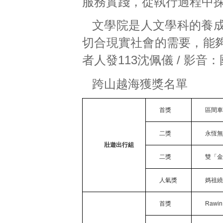
服務實踐，從執行過程中
文學院是人文學科的養
切合現實社會的需要，能
者人發113沈佩儀 / 影音：
跨山越海獲獎名單
首獎
區間
二獎
永恆
壯遊出行組
二獎
雙「
人氣獎
媽祖
首獎
Rawin