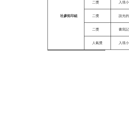
二獎
入境
社參拓印組
二獎
說光
二獎
書寫
人氣獎
入境