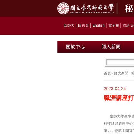
回師大
│
回首頁
│
English
│
電子報
│
聯絡我
首頁
›
師大新聞
›
2023-04-24
職涯講座打
臺師大學生事
科技經營管理中心
爭力，也藉由問答