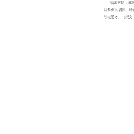
演講末尾，李
關擊倒的韌性、時
領域通才。（撰文