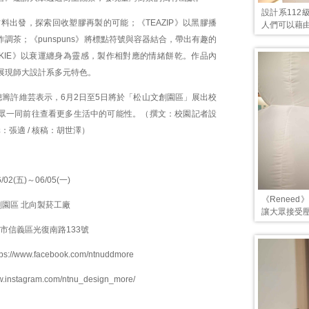
設計系112
從材料出發，探索回收塑膠再製的可能；《TEAZIP》以黑膠播
人們可以藉
調茶；《punspuns》將標點符號與容器結合，帶出有趣的
QKIE》以衰運纏身為靈感，製作相對應的情緒餅乾。作品內
展現師大設計系多元特色。
總籌許維芸表示，6月2日至5日將於「松山文創園區」展出校
眾一同前往查看更多生活中的可能性。（撰文：校園記者設
編輯：張適 / 核稿：胡世澤）
】
02(五)～06/05(一)
《Renee
園區 北向製菸工廠
讓大眾接受
北市信義區光復南路133號
tps://www.facebook.com/ntnuddmore
ww.instagram.com/ntnu_design_more/