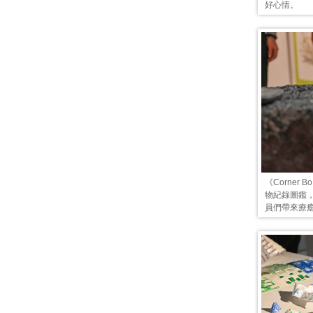
好心情。
《Corne
物紀錄圖鑑
員們帶來療