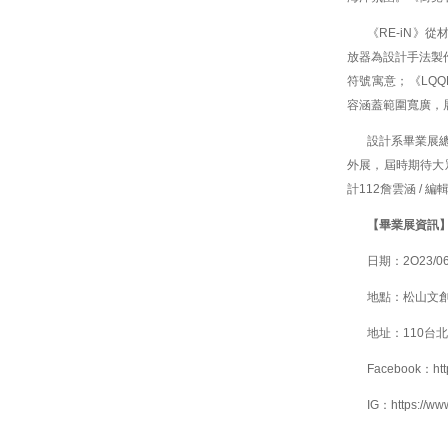
《RE-iN》
放器為設計手法製作
符號寓意；《LQ
容涵蓋範圍寬廣，
設計系畢業展
外展，屆時期待大
計112詹雲涵 / 
【
畢業展資訊
日期：2O23/06/
地點：松山文創
地址：110台
Facebook：
ht
IG：
https://w