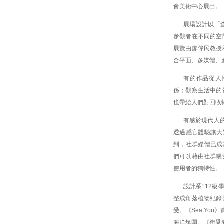
會美術中心展出。
展場設計以「
參觀者在不同的空
展覽由廖偉民教授
合平面、多媒體、
有的作品從人
係；觀察生活中的
也帶給人們對回收
有感於現代人的
透過感官體驗讓大
到，社群媒體已成
們可以藉由社群帳
使用者的獨特性。
設計系112級
整成角落植物紀錄
受。《Sea Yo
海洋氛圍。《街覓