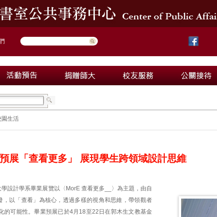
們
校園生活
預展「查看更多」 展現學生跨領域設計思維
學設計學系畢業展覽以〈MorE 查看更多__〉為主題，由自
出發，以「查看」為核心，透過多樣的視角和思維，帶領觀者
化的可能性。畢業預展已於4月18至22日在郭木生文教基金