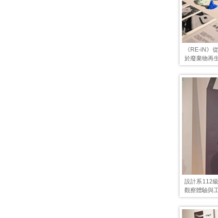
《RE-iN
於廢棄物再
設計系11
觀察體驗與