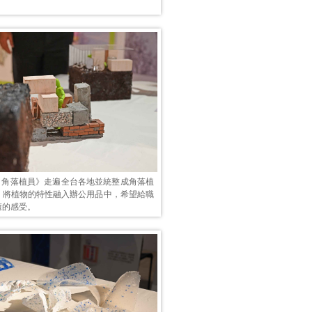
r Bo 角落植員》走遍全台各地並統整成角落植
，將植物的特性融入辦公用品中，希望給職
癒的感受。