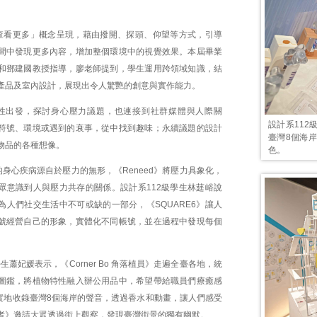
查看更多」概念呈現，藉由撥開、探頭、仰望等方式，引導
間中發現更多內容，增加整個環境中的視覺效果。本屆畢業
和鄧建國教授指導，廖老師提到，學生運用跨領域知識，結
產品及室內設計，展現出令人驚艷的創意與實作能力。
性出發，探討身心壓力議題，也連接到社群媒體與人際關
設計系112
符號、環境或遇到的衰事，從中找到趣味；永續議題的設計
臺灣8個海
物品的各種想像。
色。
身心疾病源自於壓力的無形，《Reneed》將壓力具象化，
眾意識到人與壓力共存的關係。設計系112級學生林莛峪說
為人們社交生活中不可或缺的一部分，《SQUARE6》讓人
號經營自己的形象，實體化不同帳號，並在過程中發現每個
學生蕭妃媛表示，《Corner Bo 角落植員》走遍全臺各地，統
圖鑑，將植物特性融入辦公用品中，希望帶給職員們療癒感
u》實地收錄臺灣8個海岸的聲音，透過香水和動畫，讓人們感受
者》邀請大眾透過街上觀察，發現臺灣街景的獨有幽默。