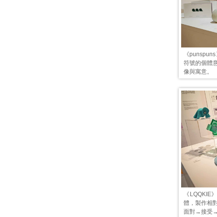
《punsp
符號的個體
像與寓意。
《LQQKI
體，製作相
面對→接受