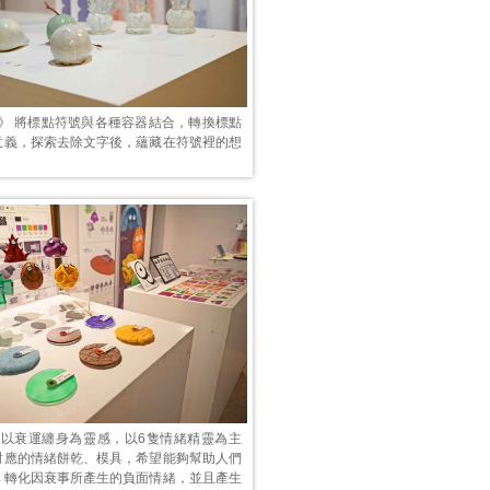
uns》 將標點符號與各種容器結合，轉換標點
意義，探索去除文字後，蘊藏在符號裡的想
E》以衰運纏身為靈感，以6隻情緒精靈為主
對應的情緒餅乾、模具，希望能夠幫助人們
→轉化因衰事所產生的負面情緒，並且產生