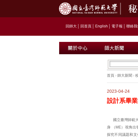
回師大
│
回首頁
│
English
│
電子報
│
聯絡我
首頁
›
師大新聞
›
2023-04-24
設計系畢業
國立臺灣師範大
身 （ME）視角
探究不同議題和文