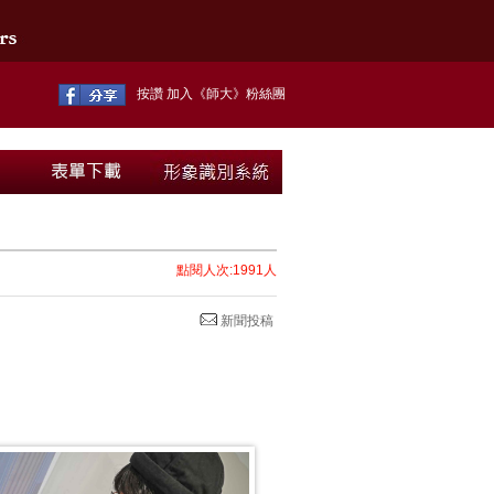
按讚 加入《師大》粉絲團
點閱人次:1991人
新聞投稿