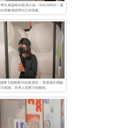
級學生林莛峪向觀者介紹《SQUARE6》讓
由社群帳號經營自己的形象。
d》讓壓力能夠看到也能摸到，透過感官體驗
壓力刺激，思考人與壓力的關係。