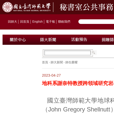
回師大
│
回首頁
│
English
│
電子報
│
聯絡我們
首頁
›
師大新聞
›
師生榮耀
2023-04-27
地科系謝奈特教授跨領域研究岩
國立臺灣師範大學地球
（John Gregory Shell