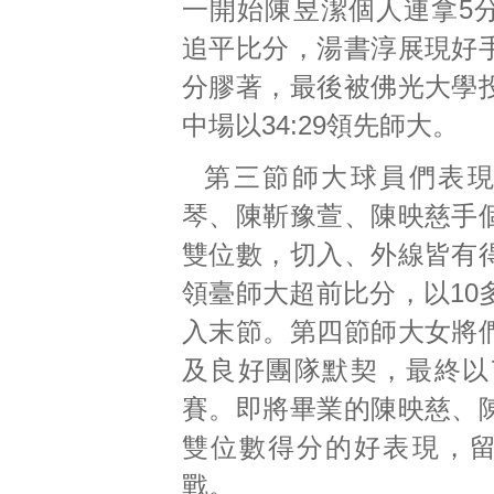
一開始陳昱潔個人連拿5
追平比分，湯書淳展現好
分膠著，最後被佛光大學
中場以34:29領先師大。
第三節師大球員們表
琴、陳靳豫萱、陳映慈手
雙位數，切入、外線皆有
領臺師大超前比分，以10
入末節。第四節師大女將
及良好團隊默契，最終以7
賽。即將畢業的陳映慈、
雙位數得分的好表現，
戰。