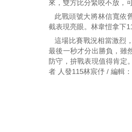
來，雙方比分緊咬不放，可惜
此戰頭號大將林信寬依舊
截表現亮眼。林韋愷拿下1
這場比賽戰況相當激烈
最後一秒才分出勝負，雖
防守，拚戰表現值得肯定
者 人發115林宸伃 / 編輯