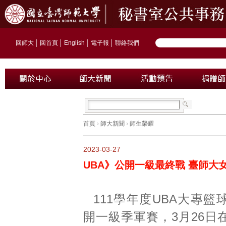
回師大
│
回首頁
│
English
│
電子報
│
聯絡我們
首頁
›
師大新聞
›
師生榮耀
2023-03-27
UBA》公開一級最終戰 臺師大
111學年度UBA大專
開一級季軍賽，3月26日