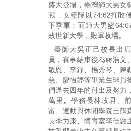
盛大登場，臺灣師大男女
戰，女籃隊以74:62打
下季軍；而師大男籃64:
敗世新大學，殿軍收場。
臺師大吳正己校長出
員，賽事結束後為蔣浩文
敬恩、李錚、楊秀琴、陳
慈、廖怡婷等畢業生球員
們過去四年的付出及努力
萬里。學務長林玫君、
富、運動與休閒學院王鶴
長季力康、體育室李佳融