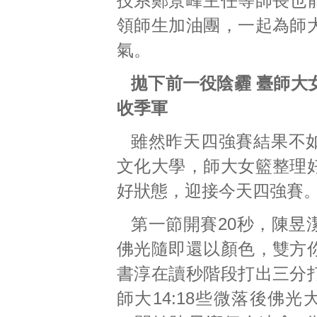
技系鄭景峰主任等師長也
領師生加油團，一起為師
氣。
拋下前一役陰霾 臺師大
收季軍
雖然昨天四強賽結果不
文化大學，師大女籃整理
好狀態，迎接今天四強賽
第一節開賽20秒，陳昱
佛光隨即還以顏色，雙方
書淳在讀秒階段打出三分
師大14:18些微落後佛