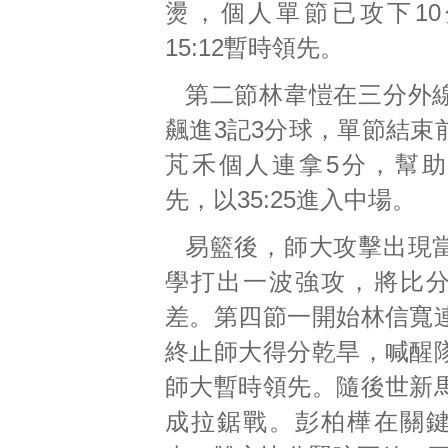
燙，個人單節已攻下1
15:12暫時領先。
第二節林韋愷在三分外
飆進3記3分球，單節結束
芃禾個人連拿5分，幫
先，以35:25進入中場。
易籃後，師大攻擊出現
學打出一波強攻，將比
差。第四節一開始林信寬
終止師大得分乾旱，喊醒
師大暫時領先。隨後世新
成拉鋸戰。彭柏樺在關