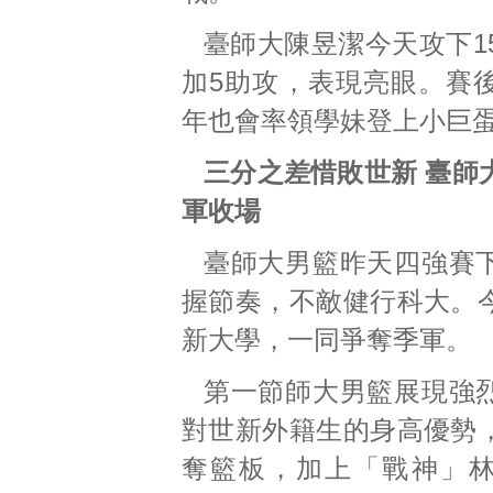
臺師大陳昱潔今天攻下1
加5助攻，表現亮眼。賽
年也會率領學妹登上小巨
三分之差惜敗世新 臺師
軍收場
臺師大男籃昨天四強賽
握節奏，不敵健行科大。
新大學，一同爭奪季軍。
第一節師大男籃展現強
對世新外籍生的身高優勢
奪籃板，加上「戰神」