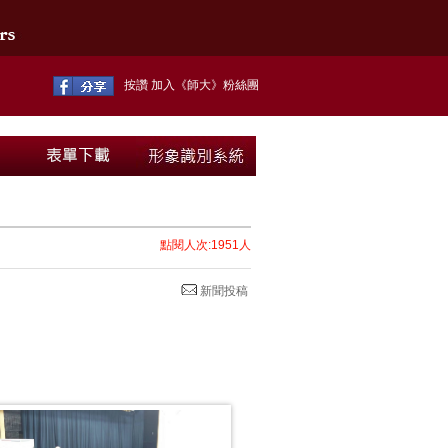
按讚 加入《師大》粉絲團
點閱人次:1951人
新聞投稿