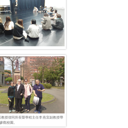
韜教授偕同所長暨學程主任李燕宜副教授帶
ds參觀校園。