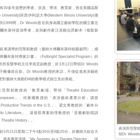
ds是擁有30多年資歷的學者、演員、導演、教育家，曾在美國温斯
niversity)與西伊利諾大學(Western Illinois University)擔
到1999間，Dr. Woods曾在前身為國立藝術學院的國立臺北
爾布萊特資深學者，並與劇作家汪其楣合譯劇本《複製新
oods前來講學的范聖韜教授（臺師大傅爾布萊特校園顧問），感
萊特專家計畫」（Fulbright Specialist Program）的
所長暨學程主任李燕宜副教授，於3月12日帶領Dr. Woods
雕像前合影。Dr. Woods教授的來訪，不僅促進表演藝術
更對臺師大推動EMI的教學模式樹立良好典範。
s將在范聖韜教授的「教育劇場」帶領「Theatre Education
n Shakespeare」、何康國教授的「表演藝術產業分析」講授
al Production Trends in the U.S.」、梁文菁教授的「劇本分
tic Literature」、湯發凱專案助理教授的「音樂劇歌唱訓
heatre History」。
表演所范聖
s並將於3月21日星期二下午4點30分至6點20分，於臺師大綜合大
領Dr. Woo
專題演講:「My Journey as a Theatre Director」，該