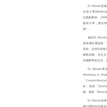
Dr. Woo
洛普大學(Winthrop U
任戲劇教授。1998
藝術大學，擔任傅
娘》。
邀請Dr. W
謝美國在臺協會「傅爾布
資助，並偕同表藝所
參觀校園，在孔夫子
的國際學術交流，
Dr. Wood
Workshop i
「Current Music
析」講授「Drama
練」講授「Musical T
Dr. Wood
樓10樓的知音劇場，發表