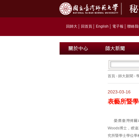
回師大
│
回首頁
│
English
│
電子報
│
聯絡我
首頁
›
師大新聞
›
2023-03-16
表藝所暨學
榮膺臺灣傅爾布萊特（
Woods博士，睽
究所暨學士學位學