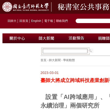
回師大
│
回首頁
│
English
│
電子報
│
聯絡我們
首頁
›
師大新聞
›
學術動態
2023-03-01
臺師大將成立跨域科技產業創新研究
設置「AI跨域應用」、
永續治理」兩個研究所