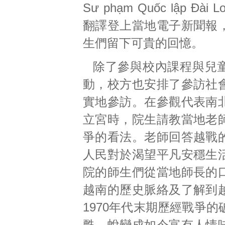
Sư phạm Quốc lập Đà
翻譯登上當地電子新聞報
生們留下可貴的回憶。
除了參與校內課程與兒
動，校方也安排了參訪社
實地參訪。在參觀代表南
立宮時，院生請教當地老
爭的看法。老師回答越戰
人民對於渴望平凡安穩生
院的師生們從當地師長的
越南的歷史脈絡及了解到
1970年代末期歷經戰爭
甦，蛻變成如今富有人情