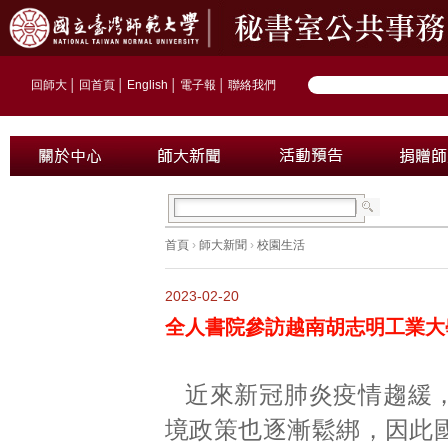
回師大
│
回首頁
│
English
│
電子報
│
聯絡我們
首頁
›
師大新聞
›
校園生活
2023-02-20
全人書院參訪越南胡志明工業大
近來新冠肺炎疫情趨緩
境政策也逐漸鬆綁，因此