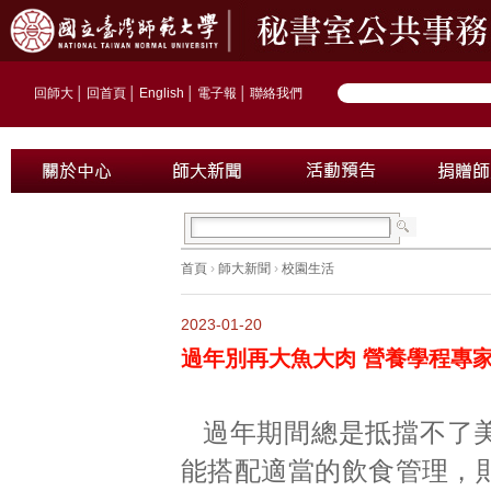
回師大
│
回首頁
│
English
│
電子報
│
聯絡我們
首頁
›
師大新聞
›
校園生活
2023-01-20
過年別再大魚大肉 營養學程專家
過年期間總是抵擋不了
能搭配適當的飲食管理，