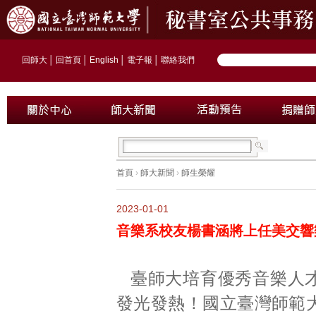
回師大
│
回首頁
│
English
│
電子報
│
聯絡我們
首頁
›
師大新聞
›
師生榮耀
2023-01-01
音樂系校友楊書涵將上任美交響
臺師大培育優秀音樂人
發光發熱！國立臺灣師範