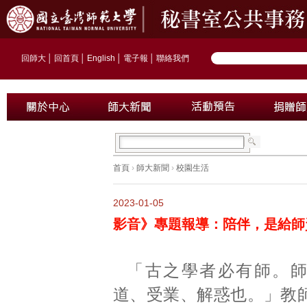
回師大
│
回首頁
│
English
│
電子報
│
聯絡我們
首頁
›
師大新聞
›
校園生活
2023-01-05
影音》專題報導：陪伴，是給師
「古之學者必有師。
道、受業、解惑也。」教