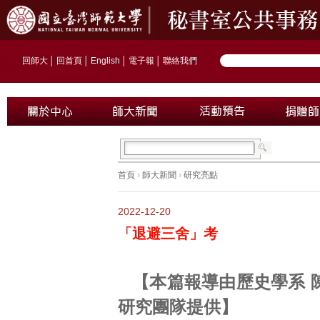
回師大
│
回首頁
│
English
│
電子報
│
聯絡我們
首頁
›
師大新聞
›
研究亮點
2022-12-20
「退避三舍」考
【本篇報導由歷史學系 
研究團隊提供】