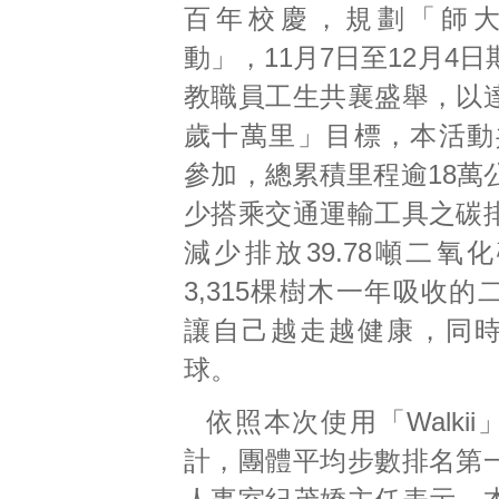
百年校慶，規劃「師大
動」，11月7日至12月4
教職員工生共襄盛舉，以
歲十萬里」目標，本活動共
參加，總累積里程逾18萬
少搭乘交通運輸工具之碳
減少排放39.78噸二氧
3,315棵樹木一年吸收
讓自己越走越健康，同
球。
依照本次使用「Walkii
計，團體平均步數排名第