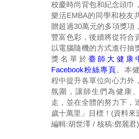
校慶時尚背包和紀念頭巾
樂活EMBA的同學和校友
贈超過30萬元的多項獎項
豐富色彩，後續將從符合
以電腦隨機的方式進行抽
獎名單於
臺師大健康
Facebook粉絲專頁
。本
程中提升各單位向心力外
氛圍，讓師生們為健康
走，並在全體的努力下，
歲十萬里」目標！(資料來源
編輯:胡世澤 / 核稿:鄧麗君)