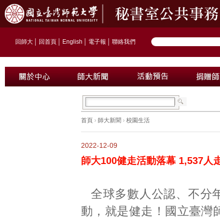
回師大
│
回首頁
│
English
│
電子報
│
聯絡我們
首頁
›
師大新聞
›
校園生活
2022-12-09
師大100健走活動落幕 1,537
全球多數人公認、不分
動，就是健走！國立臺灣