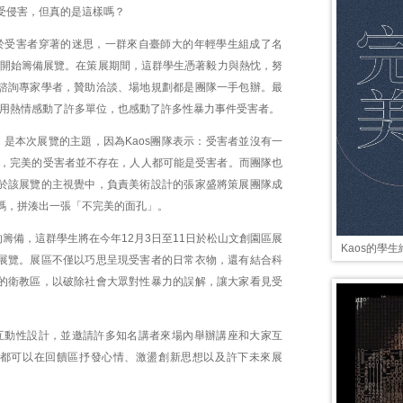
受侵害，但真的是這樣嗎？
於受害者穿著的迷思，一群來自臺師大的年輕學生組成了名
，並開始籌備展覽。在策展期間，這群學生憑著毅力與熱忱，努
諮詢專家學者，贊助洽談、場地規劃都是團隊一手包辦。最
生們用熱情感動了許多單位，也感動了許多性暴力事件受害者。
」是本次展覽的主題，因為Kaos團隊表示：受害者並沒有一
象，完美的受害者並不存在，人人都可能是受害者。而團隊也
於該展覽的主視覺中，負責美術設計的張家盛將策展團隊成
碼，拼湊出一張「不完美的面孔」。
籌備，這群學生將在今年12月3日至11日於松山文創園區展
Kaos的學
展覽。展區不僅以巧思呈現受害者的日常衣物，還有結合科
的衛教區，以破除社會大眾對性暴力的誤解，讓大家看見受
。
互動性設計，並邀請許多知名講者來場內舉辦講座和大家互
都可以在回饋區抒發心情、激盪創新思想以及許下未來展