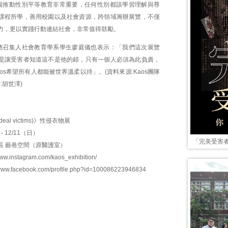
園推動性別平等教育非常重要，任何性別都該學習理解與尊
課程所學，善用校園以及社會資源，跨領域籌辦展覽，不僅
力，更以實踐行動連結社會，非常值得鼓勵。
總召集人社會教育學系學生廖庭儀也表示：「我們這次展覽
是讓受害者知道這不是他的錯，只有一個人必須為此負責，
os希望所有人都能被世界溫柔以待」。(資料來源:Kaos團隊
稿:胡世澤)
eal victims)》性侵衣物展
- 12/11（日）
「完美受害
區 藝巷空間（原醫護室）
www.instagram.com/kaos_exhibition/
/www.facebook.com/profile.php?id=100086223946834