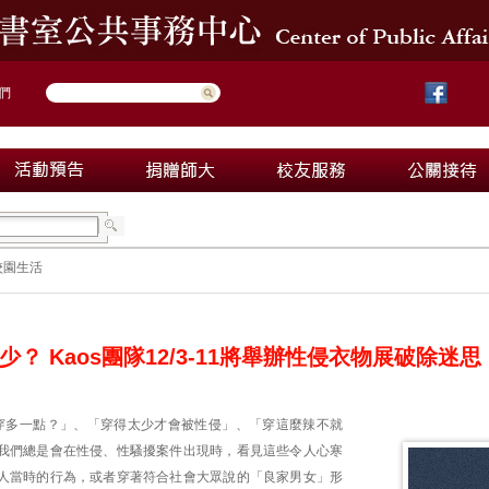
們
校園生活
？ Kaos團隊12/3-11將舉辦性侵衣物展破除迷思
穿多一點？」、「穿得太少才會被性侵」、「穿這麼辣不就
我們總是會在性侵、性騷擾案件出現時，看見這些令人心寒
人當時的行為，或者穿著符合社會大眾說的「良家男女」形