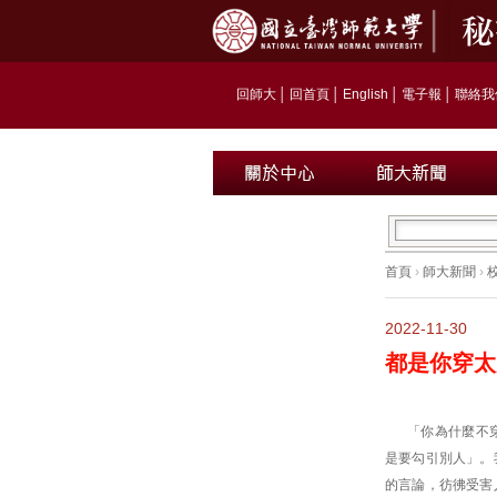
回師大
│
回首頁
│
English
│
電子報
│
聯絡我
首頁
›
師大新聞
›
2022-11-30
都是你穿太少
「你為什麼不
是要勾引別人」。
的言論，彷彿受害