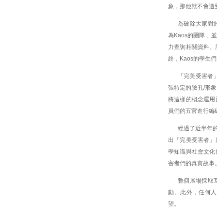
象，那他就不會遭
為破除大家對
為Kaos的團隊
力查詢相關資料、
終，Kaos的學
「完美受害者
張特定的臉孔/形
將這樣的概念運用
員們的五官進行編
經過了近半年的
出「完美受害者」
學知識與社會文化
害者們的真實故事
整個展場採取
動。此外，任何人
望。