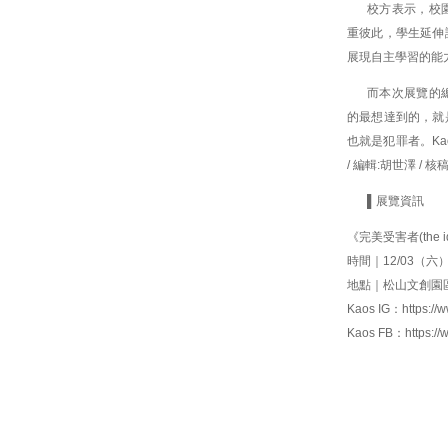
校方表示，校
重彼此，學生延伸
展現自主學習的能
而本次展覽的
的最想達到的，就
也就是犯罪者。Ka
/ 編輯:胡世澤 / 核
▌展覽資訊
《完美受害者(the id
時間｜12/03（六）
地點｜松山文創園
Kaos IG：
https://
Kaos FB：
https:/