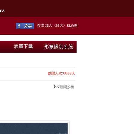
按讚 加入《師大》粉絲團
點閱人次:6033人
新聞投稿