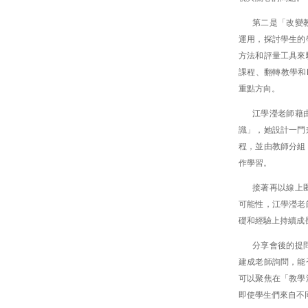
第二是「改變
運用，探討學生的
方法和評量工具來
課程、翻轉教學和
重點方向。
江學瀅老師藉
識」，她設計一門
程，並由教師分組
作學習。
接著再以線上
可能性，江學瀅老
礎和經驗上持續成
分享會後的提
建成老師詢問，能
可以聚焦在「教學
即使學生們來自不