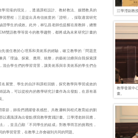
教學現場的現況」，透過課程設計、教材教法、媒體教具的
江學瀅副教
學習歷程；三是提出具有信效度的「證明」，採取適當研究
驗證學生的成效。此外，林弘昌老師也提醒在座教師，總整
EMI雙語教學等當今的教學趨勢，都將成為未來研究計畫的
由先後任教於心理系和美術系的經驗，確立教學的「問題意
兼具「理論、探索、應用、統整」的藝術治療與自我探索課
，混合學生們的學習背景，讓美術系與非美術系的學生們合
匿名展覽、學生的自評和課程回饋，探究教學與學習成效的
教學發展中
師認為，可以從校內的教學研究計畫作為出發點，在原有基
畫。
長。
問環節，師長們踴躍發表感想。共教邏輯與程式教育組的劉
否以通識課為出發點撰寫教學實踐計畫。江學瀅老師回應，
法」，並且凸顯「不同學生的組成」對教學而言的挑戰性，
同的學習背景，在教學上亦會碰到共同的問題。