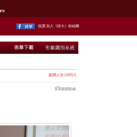
按讚 加入《師大》粉絲團
點閱人次:2455人
新聞投稿