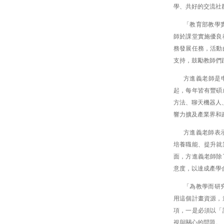
學、共好的交流社
「教育部教學
師於課堂實施優良
務發展任務，活動
支持，鼓勵教師們
方進義老師是
起，每年皆有豐碩
方法、聊天機器人
響力擴及產業界和
方進義老師表
培養職能、提升就
面，方進義老師除
意度，以達成產學
「為教學而研
用這個計畫資源，
項，一是必須以「
視與關心的問題。