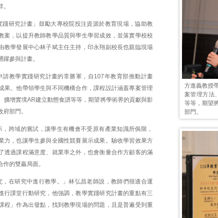
群。
實踐研究計畫」鼓勵大專校院投注資源於教育現場，協助教
教案，以提升教師教學品質與學生學習成效，並落實學校校
由教學發展中心林子斌主任主持，印永翔副校長也親臨現場
踴躍參與計畫。
申請教學實踐研究計畫的常勝軍，自107年教育部推動計畫
方進義教授
成果。他帶領學生與不同機構合作，課程設計涵蓋專案管理
案管理方法
、擴增實境AR建立動態食譜等等，期望將學術界的貢獻與影
等等，期望
政府部門。
部門。
示，跨域的嘗試，讓學生有機會不受原有產業知識所侷限，
業力，也讓學生參與全國性競賽展示成果。驗收學習效果方
了透過課程滿意度、就業率之外，也會衡量合作方顧客的滿
合作的雙贏局面。
究，在研究中進行教學。」林弘昌老師說，教師們很適合運
進行課堂行動研究，他強調，教學實踐研究計畫的重點有三
課程」作為出發點，找到教學現場的問題，且是普遍受到重