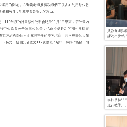
與運用的問題，方進義老師推薦教師們可以多加利用數位教
設備和教具，對教學會是很大的幫助。
，112年度的計畫徵件說明會將於11月4日舉辦，若計畫內
發中心都會公告給每位師長，也會提供最新的期刊投稿資
共教邏輯與
有效連結教師個人研究與學生的學習培育，共同在臺師大創
課為出發點
（撰文：校園記者國文112婁儷嘉 / 編輯：林靜 / 核稿：胡
科技系林弘
進行教學。