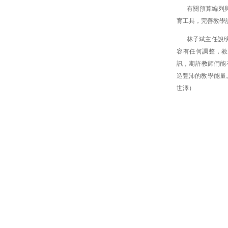
有關預算編列
育工具，完善教學
林子斌主任說明
容有任何調整，教
訊，期許教師們能
造豐沛的教學能量。
世澤）