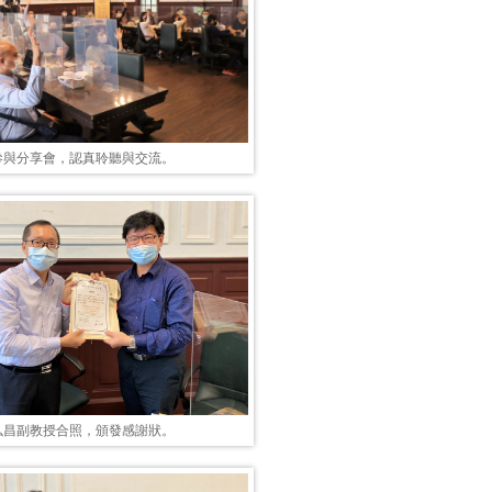
參與分享會，認真聆聽與交流。
弘昌副教授合照，頒發感謝狀。