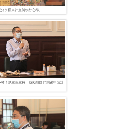
授分享撰寫計畫與執行心得。
心林子斌主任主持，鼓勵教師們踴躍申請計