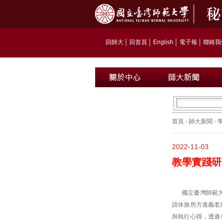
回師大
│
回首頁
│
English
│
電子報
│
聯絡我
首頁
›
師大新聞
›
2022-11-03
教學實踐研
國立臺灣師範
請休旅所方進義老
與執行心得，透過