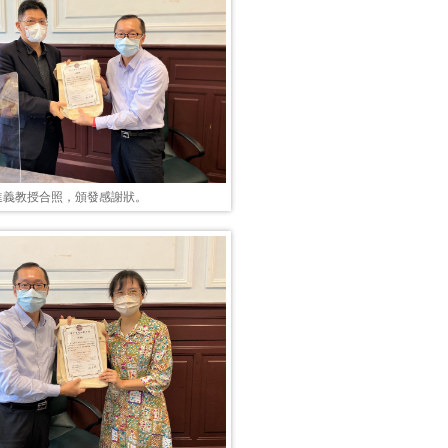
進義教授合照，頒發感謝狀。