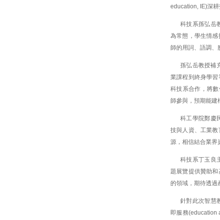
education, 
科技系孫弘岳
為常態，學生情感
師的用詞、語調、
孫弘岳教授補
業課程到終身學習
科技系合作，將數
師參與，預期能建
科工學院鄭慶
技與人資、工業教
源，相信結合業界
科技系丁玉良
題展覽提供贊助和
的領域，期待透過
針對此次智慧
即服務(educati