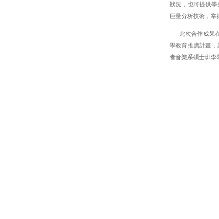
狀況，也可提供學
巨量分析技術，掌
此次合作成果
學教育推廣計畫，讓
者音樂系碩士班李學淇