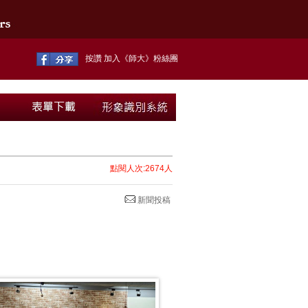
按讚 加入《師大》粉絲團
點閱人次:2674人
新聞投稿