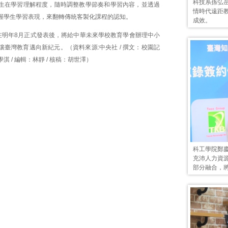
科技系孫弘
生在學習理解程度，隨時調整教學節奏和學習內容，並透過
情時代遠距
握學生學習表現，來翻轉傳統客製化課程的認知。
成效。
在明年8月正式發表後，將給中華未來學校教育學會辦理中小
臺灣教育邁向新紀元。（資料來源:中央社 / 撰文：校園記
 / 編輯：林靜 / 核稿：胡世澤）
科工學院鄭
充沛人力資
部分融合，