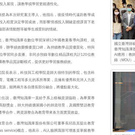
IE)深耕投入展現，讓教學或學習更能適性化。
教授為本次研究案主導人，他指出，後疫情時代遠距教學成
投入程度決定學習成效，而影響情感投入關鍵是授課當下老
臉部表情動態等被學生感受到的情緒。
充，臺灣知識庫在數位學習深耕12年國教素養導向課程、就
國立臺灣師
等，辦學績效榮獲優質口碑，為持續教學品質優質化，特與
臺灣知識庫
AI應用：
位學習同步直播、非同步預錄等數位精品課程共計120位教
錄（MOU）
構教學品質診斷模式，提供更好學習服務績效。
民院長表示，科技與工程學院是師大很特別的學院，包含科
育、電機工程等多元的系所專業，且擁有優秀和充沛人力資
資源，能將兩方各自擅長部分融合，將優點最大化。
主任說，臺灣知識庫一直給予系上積極資源協助，為畢業專
高額獎金，師大持續擴展國小的師資培育，及國際雙語教育
產學合作，將資源整合為教育帶來各方面實質效益。
教育合作，臺灣知識庫股份有限公司董事長邱昌其提出教育
on as service)概念，他表示，AI人臉辨識除可增進並掌握教學