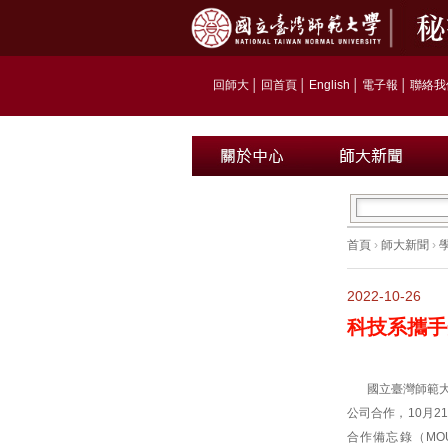
回師大
│
回首頁
│
English
│
電子報
│
聯絡我
首頁
›
師大新聞
›
2022-10-26
科技系攜手
國立臺灣師範
公司合作，10月2
合作備忘錄（MOU