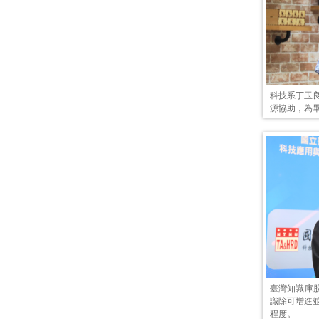
科技系丁玉
源協助，為
臺灣知識庫
識除可增進
程度。