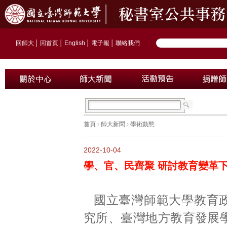
回師大
│
回首頁
│
English
│
電子報
│
聯絡我們
首頁
›
師大新聞
›
學術動態
2022-10-04
學、官、民齊聚 研討教育變革
國立臺灣師範大學教育
究所、臺灣地方教育發展