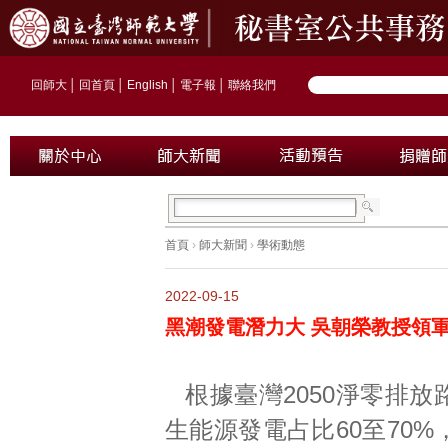
回師大
│
回首頁
│
English
│
電子報
│
聯絡我們
首頁
›
師大新聞
›
學術動態
2022-09-15
黑潮發電潛力大 吳朝榮教授領
根據臺灣2050淨零排
生能源發電占比60至70