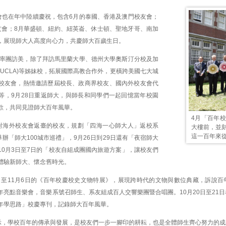
會也在年中陸續慶祝，包含6月的泰國、香港及澳門校友會；
友會；8月華盛頓、紐約、紐英崙、休士頓、聖地牙哥、南加
，展現師大人高度向心力，共慶師大百歲生日。
月率團訪美，除了拜訪馬里蘭大學、德州大學奧斯汀分校及加
UCLA)等姊妹校，拓展國際高教合作外，更橫跨美國七大城
校友會，熱情邀請歷屆校長、政商界校友、國內外校友會代
等，9月28日重返師大，與師長和同學們一起回憶當年校園
歡，共同見證師大百年風華。
4月「百年
對海外校友會返臺的校友，規劃「四海一心師大人」返校系
大樓前，並
這一百年來
舉辦「師大100城市巡禮」，9月26日到29日還有「夜宿師大
10月3日至7日的「校友自組成團國內旅遊方案」，讓校友們
體驗新師大、懷念舊時光。
6日至11月6日的《百年校慶校史文物特展》，展現跨時代的文物與數位典藏，訴說百
年亮點音樂會，音樂系號召師生、系友組成百人交響樂團暨合唱團。10月20日至21
年學思路」校慶專刊，記錄師大百年風華。
示，學校百年的傳承與發展，是校友們一步一腳印的耕耘，也是全體師生齊心努力的成