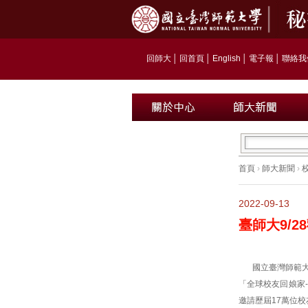
回師大
│
回首頁
│
English
│
電子報
│
聯絡我
首頁
›
師大新聞
›
2022-09-13
臺師大9/
國立臺灣師範
「全球校友回娘家
邀請歷屆17萬位