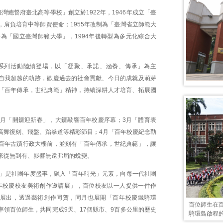
灣總督府臺北高等學校」創立於1922年，1946年成立「臺
，肩負培育中等師資使命；1955年改制為「臺灣省立師範大
格為「國立臺灣師範大學」，1994年後轉型為多元化綜合大
系列活動陸續登場，以「凝聚、承諾、涵養、傳承」為主
自我超越的軌跡，歡慶過去的社會貢獻、今日的成就及萌芽
「百年傳承，世紀典範」精神，持續深耕人才培育、拓展國
2月「開鑼迎新春」，大鑼敲響百年校慶序幕；3月「體育表
高舞復刻、飛盤、跆拳道等精彩節目；4月「百年校慶紀念勒
百年古蹟行政大樓前，並刻有「百年傳承，世紀典範」，讓
來從無到有、影響無遠弗屆的蛻變。
會」是社團年度盛事，融入「百年時光」元素，向每一代社團
年校慶校友美術創作邀請展」，百位校友以一人提供一件作
展出，透過藝術創作同賀，同月也展開「百年校慶鐵騎環
百位師生在
率領百位師生，共同完成9天、17個縣市、9百多公里的歷史
騎環島啟程