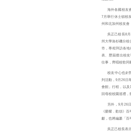
海外各國校友
7月舉行休士頓校
州和北加州校友會
吳正己校長8
州大學洛杉磯分校(
市，專程拜訪各地
表、歷屆傑出校友
往事，齊唱校歌同
校友中心也針
列活動，9月26日
會館」行程，以及
回母校校園巡禮，
另外，9月2
《榮耀．歡頌》百
獻，也將編纂「百
吳正己校長表