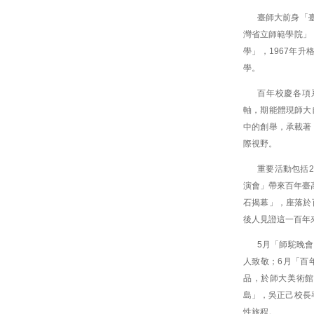
臺師大前身「臺
灣省立師範學院」
學」，1967年升
學。
百年校慶各項
軸，期能體現師大
中的創舉，承載著
際視野。
重要活動包括
演會」帶來百年臺
石揭幕」，座落於
後人見證這一百年
5月「師駝晚
人致敬；6月「百
品，於師大美術館
島」，吳正己校長
性旅程。