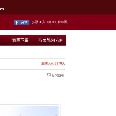
按讚 加入《師大》粉絲團
點閱人次:3170人
新聞投稿