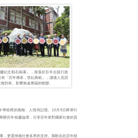
校慶紀念勒石揭幕」，座落於百年古蹟行政
刻有「百年傳承，世紀典範」，讓後人見證
從無到有、影響無遠弗屆的蛻變。
年學校裡的風物、人情與記憶。10月9日將舉行
日舉辦百年校慶論壇，分享百年來對國家社會的貢
果，更需倚賴社會各界的支持。期盼在此百年校