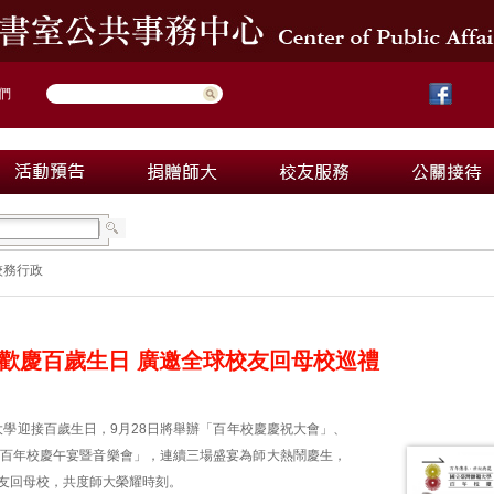
們
校務行政
28歡慶百歲生日 廣邀全球校友回母校巡禮
大學迎接百歲生日，9月28日將舉辦「百年校慶慶祝大會」、
-百年校慶午宴暨音樂會」，連續三場盛宴為師大熱鬧慶生，
校友回母校，共度師大榮耀時刻。