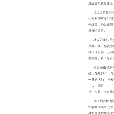
透過雙向意見交流
吳正己校長表示
生能利用更多時間
學計畫，他鼓勵師
具國際競爭力。
林玫君學務長
導師」及「專責導
林學務長說，老師
涯導師」和「專責
接著由物理系
師大任教17年，
一新鮮人時，學校
「人生價值」、「
她一次又一次實踐
傅祖怡教授也
忙的教學與研究中
都能為杏壇帶來改