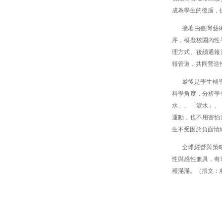
成為學生的後盾，
接著由臺灣藝
序，模擬校園內性
理方式、後續通報
報管道，共同營造
最後是學生輔
科學角度，分析學
水」、「淚水」、
運動，也不用害怕
生不受困於負面情
全球經營與策
性與感性兼具，有
穫滿滿。（撰文：林