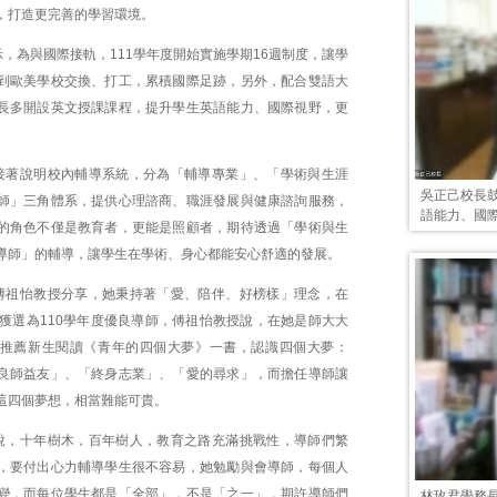
，打造更完善的學習環境。
，為與國際接軌，111學年度開始實施學期16週制度，讓學
到歐美學校交換、打工，累積國際足跡，另外，配合雙語大
長多開設英文授課課程，提升學生英語能力、國際視野，更
接著說明校內輔導系統，分為「輔導專業」、「學術與生涯
吳正己校長
師」三角體系，提供心理諮商、職涯發展與健康諮詢服務，
語能力、國
的角色不僅是教育者，更能是照顧者，期待透過「學術與生
導師」的輔導，讓學生在學術、身心都能安心舒適的發展。
傅祖怡教授分享，她秉持著「愛、陪伴、好榜樣」理念，在
並獲選為110學年度優良導師，傅祖怡教授說，在她是師大大
推薦新生閱讀《青年的四個大夢》一書，認識四個大夢：
良師益友」、「終身志業」、「愛的尋求」，而擔任導師讓
這四個夢想，相當難能可貴。
說，十年樹木，百年樹人，教育之路充滿挑戰性，導師們繁
，要付出心力輔導學生很不容易，她勉勵與會導師，每個人
變，而每位學生都是「全部」，不是「之一」，期許導師們
林玫君學務