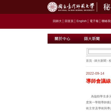
回師大
│
回首頁
│
English
│
電子報
│
聯絡我
首頁
›
師大新聞
›
2022-09-14
導師會議線
為協助學生多元
度第一學期導師會
術主管及學術與專