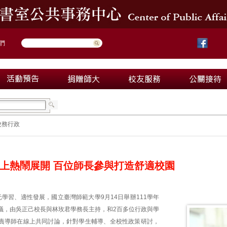
們
校務行政
上熱鬧展開 百位師長參與打造舒適校園
學習、適性發展，國立臺灣師範大學9月14日舉辦111學年
議，由吳正己校長與林玫君學務長主持，和2百多位行政與學
責導師在線上共同討論，針對學生輔導、全校性政策研討，