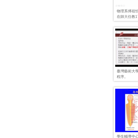
物理系傅祖
在師大任教1
臺灣藝術大
程序。
學生輔導中