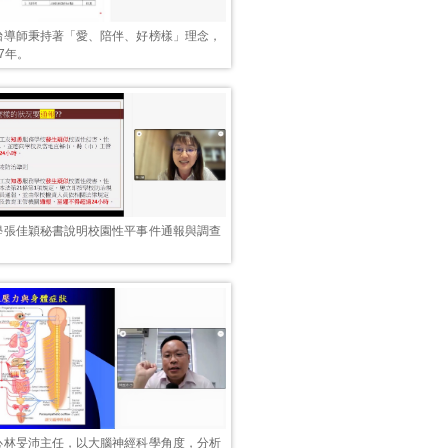
怡導師秉持著「愛、陪伴、好榜樣」理念，
7年。
學張佳穎秘書說明校園性平事件通報與調查
心林旻沛主任，以大腦神經科學角度，分析