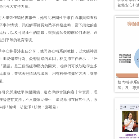
都能安心舒
提供強大支持力量。
術大學張佳穎秘書報告，她說明校園性平事件通報與調查程
平事件情境，詳細解釋師長知悉事件發生時，當下須做的處
流程，以及可能產生的罰鍰，讓與會師長瞭解如何通報、通
性別平等的教育環境。
導中心林旻沛主任分享，他同為心輔系副教授，以大腦神經
生出現偏差行為、憂鬱情緒的原因，林旻沛主任表示，「汗
「講話」是三個能緩和壓力的因素，老師們可以鼓勵學生多
流眼淚，並試著把情緒說出來，用有科學依據的方法，讓學
緒。
校內輔導系
師」及「專
略研究所康敏平教授回饋，這次導師會議內容非常實用，理
理論也有實務，不只能幫助學生，還能應用在日常生活，收
靜 / 編輯：胡世澤 / 核稿：鄧麗君）