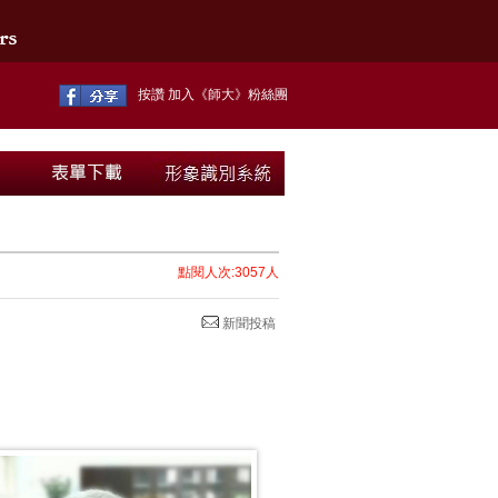
按讚 加入《師大》粉絲團
點閱人次:3057人
新聞投稿