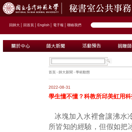
回師大
│
回首頁
│
English
│
電子報
│
聯絡我們
首頁
›
師大新聞
›
學術動態
2022-08-31
學生懂不懂？科教所邱美虹用科
冰塊加入水裡會讓沸水
所皆知的經驗，但假如把