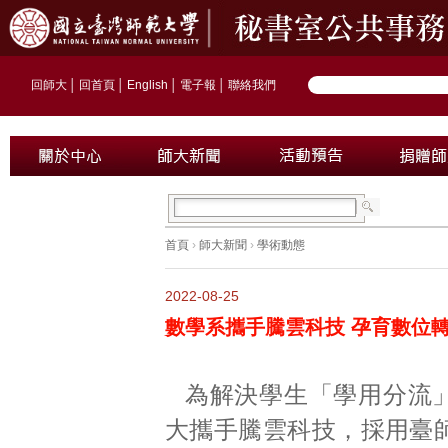
回師大
│
回首頁
│
English
│
電子報
│
聯絡我們
首頁
›
師大新聞
›
學術動態
2022-08-25
數學系攜手騰雲科技 孕育數位
為解決學生「學用分流
大攜手騰雲科技，採用臺