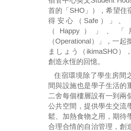
宿管中心英文Student Housi
首的「SHO」），希望住
得安心（Safe）」
（Happy）」、
（Operational）」，
ましょう（ikimaSHO
創造永恆的回憶。
住宿環境除了學生房間
間與設施也是學子生活的
二舍每個樓層設有一到兩
公共空間，提供學生交流
鬆、加熱食物之用，期待
合理合情的自治管理，創