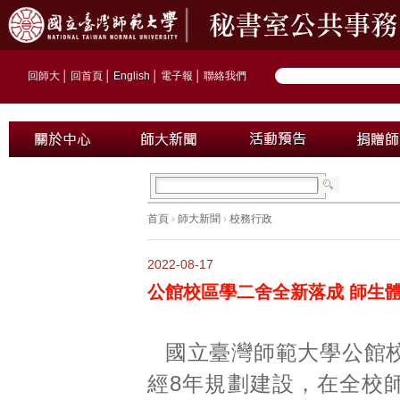
回師大
│
回首頁
│
English
│
電子報
│
聯絡我們
首頁
›
師大新聞
›
校務行政
2022-08-17
公館校區學二舍全新落成 師生
國立臺灣師範大學公館
經8年規劃建設，在全校