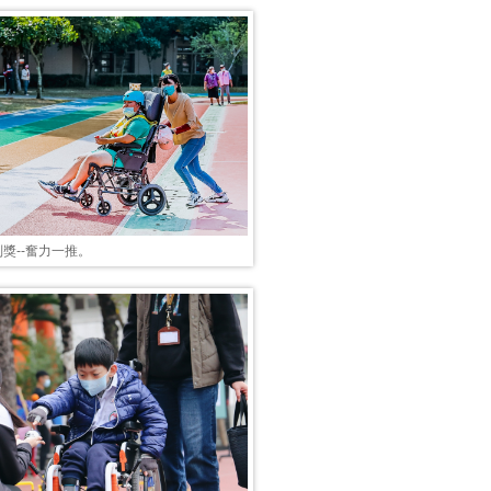
獎--奮力一推。