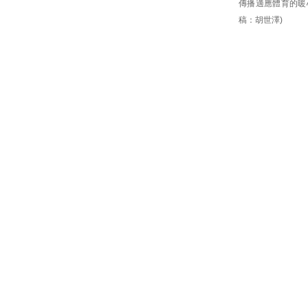
傳播適應體育的暖心
稿：胡世澤)