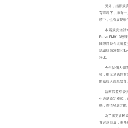
另外，攝影競
育環境下，擁有一
頭中，也有展現學
本屆競賽邀請
Bravo FM9
國際目映台北總監
總編輯陳雅慧和動
評比。
今年除個人體
幅，顯示適應體育
開始投入適應體育
監察院監察委
生適應既定模式，
動，盡情發展才能
為了讓更多民
育巡迴影展，播放