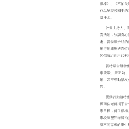
很棒》、《不怕失
作品呈現校園中的
灑汗水。
計畫主持人、
育活動，強調身心
趣。普特融合組的
動行動組則透過特
閃倡議組則用30
普特融合組特
李浚毅、康羽婕、
動，甚至帶動隊友
豔。
愛動行動組特
樺兩位老師攜手合
學目標，師生積極
學校陳璽翔老師拍
讓不同需求的學生