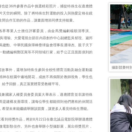
賽也從36件參賽作品中挑選精彩照片，捕捉特殊生在適應體
片天空的瞬間。除了將特殊生對運動的投入與熱愛定格在鏡
生間合作互助的作品，讓畫面增添同儕支持能量。
各界專業人士擔任評審委員，由金馬獎編劇楊順清導演、
1.3經理吳瑾瑜、大愛電視台節目內容創作中心副總監吳郁玟、崴邦
吳建勳、中華民國身障棒壘球協會理事長潘瑋杰、親子天下
一動總編輯鄭匡寓等不同領域行家，給予公正且面面俱到的
攝影競賽特別
育故事外，還增加特殊生參與全校性體育活動及融合運動篇
精神在校園中遍地開花，成效不再侷限於教師視角，學生也
、給予回饋，真正落實體育受教權平等。
員兼國家人權委員會委員葉大華表示，適應體育並非讓特殊
而是建構友善環境，讓每位學生都能得到他們應有的休閒活
，希望未來能繼續舉辦該競賽，讓更多人看見特殊生潛能。
眾看到得獎作品，將於8月22日在臺北誠品電影院舉辦適應體
微電影類佳作。另外也會舉辦小型攝影展，展出得獎照片，