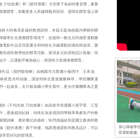
敗 只怕放棄》和《籃特適應》分別拿下各組特優首獎，參賽
適應體育，鼓勵更多人跨越標籤與區別、盡情在體育場上揮
臺師大特教系姜義村教授說明，本屆主題為校園內舉辦的體
障礙學生在適應體育環境下，也能和一般生共同感受運動樂
微電影作品呈現普通生和特殊生共融運動的過程與成長，愛
教班或特教學校的體育活動，展現多元的課程設計風貌；快
秒短片，以運動平權為核心，簡潔有力宣傳適應體育。
優作品《我們都很棒》由桃園市大業國小楊琇伃、王承濬、
林宸恩共同拍攝，講述特殊生透過樂樂棒球，學習團隊運
們一起成長，全片都為國小學生製作，更令評審團隊為之驚
優的《不怕失敗 只怕放棄》由高雄市美濃國小黃宇萱、江旻
作，透過鏡頭紀錄，特殊生為達成與同學騎單車參加戶外教
展開訓練、勇於嘗試的過程；快閃倡議組則是國立臺南特教
身心障礙學
攝《籃特適應》摘下特優，強調透過課程和教具設計，可以
受運動樂趣
都享受好玩的籃球課。