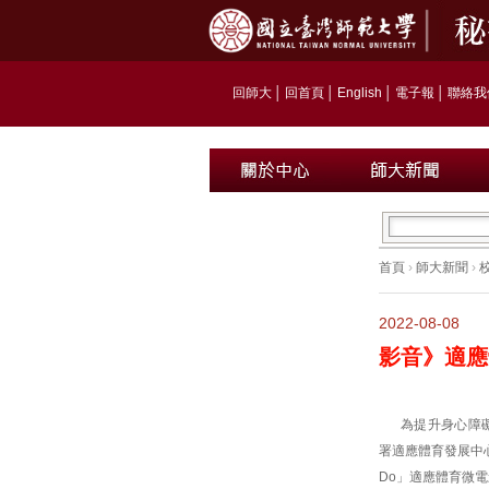
回師大
│
回首頁
│
English
│
電子報
│
聯絡我
首頁
›
師大新聞
›
2022-08-08
影音》適應
為提升身心障
署適應體育發展中
Do」適應體育微