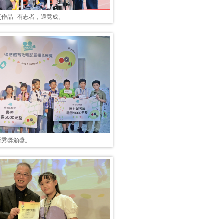
作品--有志者，適竟成。
新秀獎頒獎。