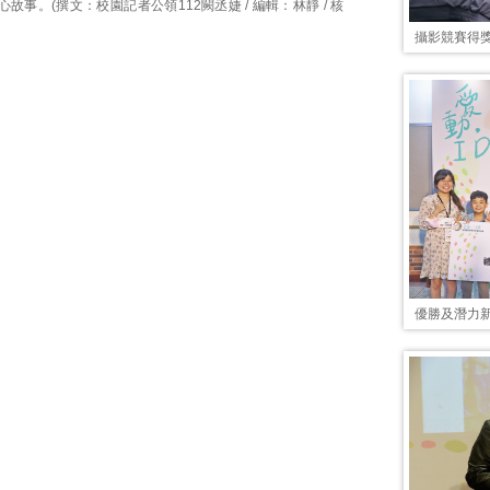
故事。(撰文：校園記者公領112闕丞婕 / 編輯：林靜 / 核
攝影競賽得獎
優勝及潛力