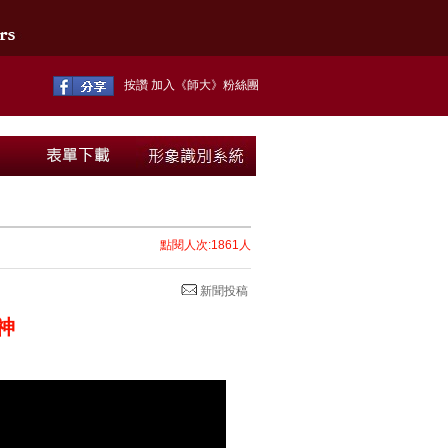
按讚 加入《師大》粉絲團
點閱人次:1861人
新聞投稿
神