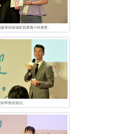
鵬參事頒發攝影競賽國小特優獎。
村副學務長致詞。