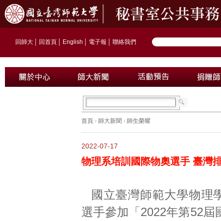
回師大
│
回首頁
│
English
│
電子報
│
聯絡我們
首頁
›
師大新聞
›
師生榮耀
2022-07-17
物理系培訓國際物奧選手 臺灣排
國立臺灣師範大學物理
選手參加「2022年第52