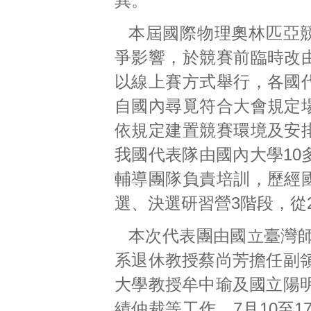
異。
本屆國際物理奧林匹亞
爭影響，於競賽前臨時改
以線上賽方式舉行，各國
自國內尋覓符合大會規定
依規定建置競賽環境及安
我國代表隊由國內大學10
輔導團隊負責培訓，歷經
選、決選研習營3階段，從2
本次代表團由國立臺灣
系退休教授蔡尚芳擔任副
大學教授牟中瑜及國立陽
績仲裁等工作，7月10至