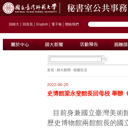
回師大
│
回首頁
│
English
│
電子報
│
聯絡我們
首頁
›
師大新聞
›
校園生活
2022-06-20
史博館梁永斐館長回母校 舉辦
目前身兼國立臺灣美術
歷史博物館兩館館長的國