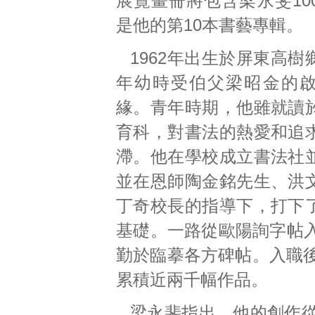
展覽畫冊將包含梁永斐10
是他的第10本書藝專輯。
1962年出生於屏東高
年幼時受伯父梁昭金的
緣。青年時期，他雖就讀
育科，對書法的熱愛和追
滯。他在學校成立書法社
並在恩師陶金銘先生、洪
丁奇校長的指導下，打下
基礎。一路從歐陽詢字帖
勤於臨摹各方碑帖。入職後
累積近兩千幅作品。
梁永斐指出，他的創作