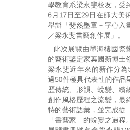
學教育系梁永斐校友，受
6月17日至29日在師大
舉辦「斐然墨章－字心入
／梁永斐書藝創作展」。
此次展覽由墨海樓國際
的藝術鑒定家葉國新博士
梁永斐近年來的新作分為
過50件極具代表性的作品
歷傳統、形韻、蛻變、繽
創作風格歷程之流變，最
特的藝術語彙，並完成從
「書藝家」的蛻變之過程