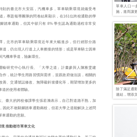
單車人口一
時刻的臺北市大安區，汽機車多，單車騎乘環境就備受考
施，進而讓
道」專題報導團隊的問卷結果顯示，在161位跨校通勤的學
用腳踏車通勤，但其中卻只有 8% 學生認為通勤過程非常安
釋，北市的單車騎乘環境近年來大幅進步，但行經部分路
車道，仍出現人行道上人車擦撞的情形；或是單車騎士因車
與汽機車爭道，險象環生。
運輸研究中心執行長、「大學之道」計畫參與人陳雅雯建
合作，統計學生用路習慣與需求，並跟政府做洽談，相關的
改善、交通號誌修改、無障礙斜坡優化等，期望增加更多的
除了滿足通
車道的使用者體驗。
連結，增添
大、臺大的跨校修課學生張若漪表示，自己對道路不熟，加
，因此不敢騎腳踏車通勤兩校，但若大學之道能解決上述問
單車通勤的意願。
境 推動都市單車文化