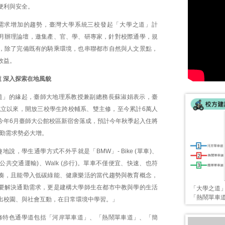
便利與安全。
需求增加的趨勢，臺灣大學系統三校發起「大學之道」計
年1月辦理論壇，邀集產、官、學、研專家，針對校際通學，規
，除了完備既有的騎乘環境，也串聯都市自然與人文景點，
效益。
 深入探索在地風貌
道」的緣起，臺師大地理系教授兼副總務長蘇淑娟表示，臺
年成立以來，開放三校學生跨校輔系、雙主修，至今累計6萬人
今年6月臺師大公館校區新宿舍落成，預計今年秋季起入住將
通勤需求勢必大增。
地說，學生通學方式不外乎就是「BMW」- Bike (單車)、
其他公共交通運輸)、Walk (步行)。單車不僅便宜、快速、也符
奏，且能帶入低碳綠能、健康樂活的當代趨勢與教育概念，
要解決通勤需求，更是建構大學師生在都市中教與學的生活
「大學之道
「熱鬧單車
出校園、與社會互動，在日常環境中學習。」
條特色通學道包括「河岸單車道」、「熱鬧單車道」、「簡