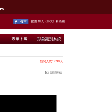
按讚 加入《師大》粉絲團
點閱人次:3099人
新聞投稿