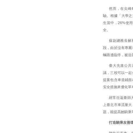
然而，在尖峰
驗。根據「大學之
生當中，26%使
全。
蘇副總務長解
段，由於沒有專屬
輛路邊臨停，被迫
臺大先進公共
議，三校可以一起
提案包含車道鋪面
安全措施來優化單
經常往返臺師
上臺北市車流量大
題，能提高她騎乘
打造騎乘友善環