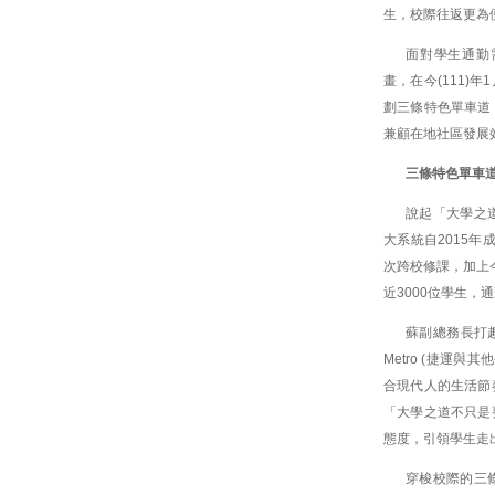
生，校際往返更為
面對學生通勤
畫，在今(111)
劃三條特色單車道
兼顧在地社區發展
三條特色單車道
說起「大學之
大系統自2015
次跨校修課，加上
近3000位學生，
蘇副總務長打趣
Metro (捷運與
合現代人的生活節
「大學之道不只是
態度，引領學生走
穿梭校際的三