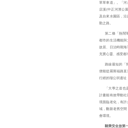
單單車道」。「河
店溪(中正河濱公
及自來水園區，沿
勤之路。
第二條「熱鬧
都市的生活機能與
故居、日治時期海
充實心靈、感受都
路線最短的「
便能從羅斯福路直
行經的瑠公圳遺址
「大學之道也
計畫能有效帶動社
境面臨老化，有許
域，翻新老舊空間
會環境。
騎乘安全放第一