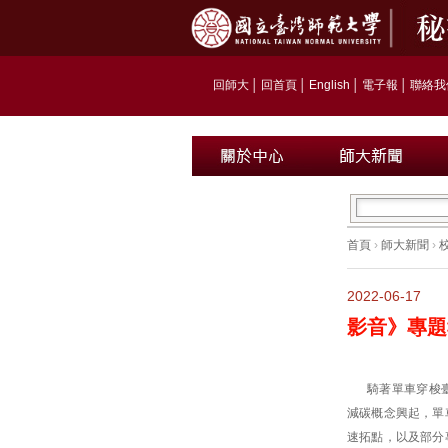
回師大
│
回首頁
│
English
│
電子報
│
聯絡我
首頁
›
師大新聞
›
2022-06-17
影音》專題
騎著單車穿梭
減碳概念興起，單
速拓點，以及部分