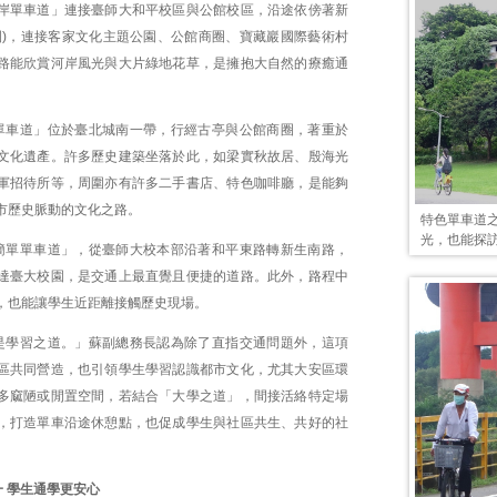
岸單車道」連接臺師大和平校區與公館校區，沿途依傍著新
園)，連接客家文化主題公園、公館商圈、寶藏巖國際藝術村
路能欣賞河岸風光與大片綠地花草，是擁抱大自然的療癒通
單車道」位於臺北城南一帶，行經古亭與公館商圈，著重於
文化遺產。許多歷史建築坐落於此，如梁實秋故居、殷海光
軍招待所等，周圍亦有許多二手書店、特色咖啡廳，是能夠
市歷史脈動的文化之路。
特色單車道
光，也能探
簡單單車道」，從臺師大校本部沿著和平東路轉新生南路，
達臺大校園，是交通上最直覺且便捷的道路。此外，路程中
，也能讓學生近距離接觸歷史現場。
是學習之道。」蘇副總務長認為除了直指交通問題外，這項
區共同營造，也引領學生學習認識都市文化，尤其大安區環
多窳陋或閒置空間，若結合「大學之道」，間接活絡特定場
，打造單車沿途休憩點，也促成學生與社區共生、共好的社
 學生通學更安心