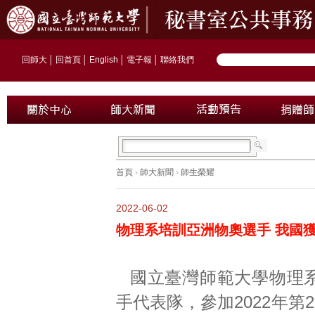
回師大
│
回首頁
│
English
│
電子報
│
聯絡我們
首頁
›
師大新聞
›
師生榮耀
2022-06-02
物理系培訓亞洲物奧選手 我國獲
國立臺灣師範大學物理
手代表隊，參加2022年第