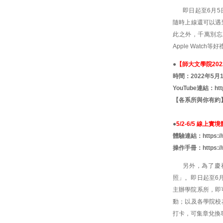
即日起至6月
隨時上線還可以遇
此之外，千萬別忘了還
Apple Watch
●
【師大文學院202
時間：2022年5月13日
YouTube連結：
ht
【各系所與你有約
●
5/2-6/5 線上
體驗連結：
https:
操作手冊：
https:/
另外，為了慶
照」。即日起至6
主辦學院系所，即
動；以及各學院校
打卡，可集章兌換