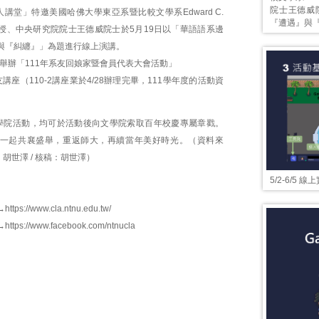
院士王德威
講堂」特邀美國哈佛大學東亞系暨比較文學系Edward C.
『遭遇』與
講座教授、中央研究院院士王德威院士於5月19日以「華語語系邊
與『糾纏』」為題進行線上演講。
日舉辦「111年系友回娘家暨會員代表大會活動」
講座（110-2講座業於4/28辦理完畢，111學年度的活動資
學院活動，均可於活動後向文學院索取百年校慶專屬章戳。
一起共襄盛舉，重返師大，再續當年美好時光。（資料來
：胡世澤 / 核稿：胡世澤）
5/2-6/5 
：
→
https://www.cla.ntnu.edu.tw/
→
https://www.facebook.com/ntnucla