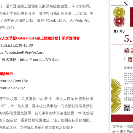
5日，還可透過線上體驗多元的系所攤位設置，等你來挑戰。
到系所學長姐現身分享，讓你與各系所有更進一步認識。除
有兩大抽獎活動，讓你把Switch組合、AirPods Pro、
等好禮帶回家！
2人文季暨Open House線上體驗活動】系所說明會
(五) 12:30-13:30
tps://youtu.be/KPnjyYeAurc
】報名連結：
https://reurl.cc/A7n0dd
實境體驗展示
//reurl.cc/GxmY5x
/reurl.cc/ankGjZ
祝百年校慶，公共事務中心發行「師大人百年校慶返校護
月2日，持「校友證」至本校公共事務中心或活動現場及活動
可換取限量返校護照，並可參加師大百趣生活圈LINE集點活
友亮點活動，重新體驗校園生活；漫步校園在各景點拍照、
文學院「國
專屬紀念品。文學院及各系所舉辦慶祝活動如下：
較文學系Edw