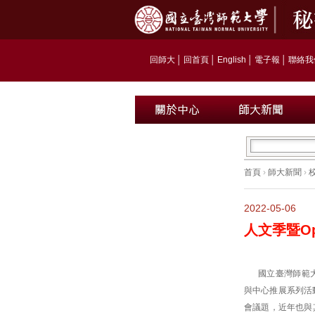
回師大
│
回首頁
│
English
│
電子報
│
聯絡我
首頁
›
師大新聞
›
2022-05-06
人文季暨Op
國立臺灣師範
與中心推展系列活
會議題，近年也與