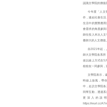
認識文學院的價值
今年度「人文
作，連結社會生活
生活中的實際應用
會需求的角度參與
師生投入本次人文
臺師大的人文價值
自2021年起，
師大文學院各系所，
改以線上方式在5
校校友一同參與，
文學院表示，
時線上放風，帶你一
中，走訪文學院各
同學互動，透過系
更深入的說
https://reurl.cc/A7