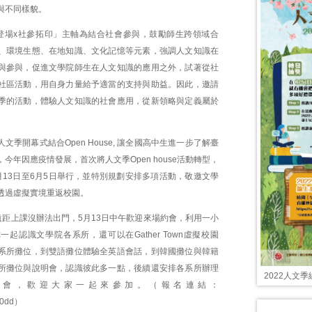
與不同樣貌。
登場x社參拓印」主軸為結合社會參與，鼓勵師生跨領域合
、環境生態、在地知識、文化記憶等元素，強調人文知識在
與參與，促進文學院師生在人文知識的應用之外，試著從社
社區活動，用自身力量給予適當的支持與助益。因此，邀請
季的活動，體驗人文知識的社會應用，從新領略與定義屬於
。
人文季開幕式結合Open House, 讓全國高中生進一步了解臺
今年因應疫情發展，首次將人文季Open house活動轉型，
月13日至6月5日舉行，並特別規劃安排多項活動，敬邀文學
透過虛擬實境重返校園。
遠距上課沒辦法出門，5月13日中午歡迎來場約會，利用一小
起認識文學院各系所，還可以在Gather Town虛擬校園
系所攤位，到雙語攤位體驗全英語會話，到韓國攤位與韓籍
所攤位與說明會，認識彼此多一點，後續還安排各系所辦理
2022人文
明會，歡迎大家一起來參加。（報名連結：
n0dd
）