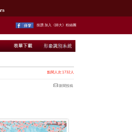
按讚 加入《師大》粉絲團
點閱人次:1732人
新聞投稿