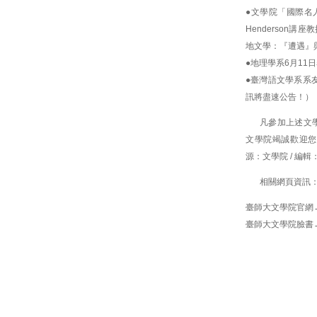
●文學院「國際名人
Henderson
地文學：『遭遇』
●地理學系6月11
●臺灣語文學系系友
訊將盡速公告！）
凡參加上述文
文學院竭誠歡迎您
源：文學院 / 編輯
相關網頁資訊
臺師大文學院官網
臺師大文學院臉書