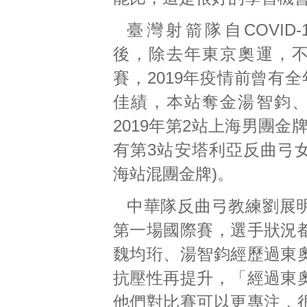
臺灣射箭隊自COVID
後，除去年東京奧運，
賽，2019年疫情前曾有全
佳績，本站奪金湯智鈞
2019年第2站上海男團金
有第3站安塔利亞反曲弓
海站混團金牌)。
中華隊反曲弓教練劉展
第一場國際賽，選手狀況
魏均珩、湯智鈞經歷過東
抗壓性再提升，「經過東
他們對比賽可以更專注，