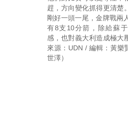
趕，方向變化抓得更清楚
剛好一頭一尾，金牌戰兩人
有8支10分箭，除給蘇
感，也對義大利造成極大
來源：UDN / 編輯：黃樂賢
世澤）