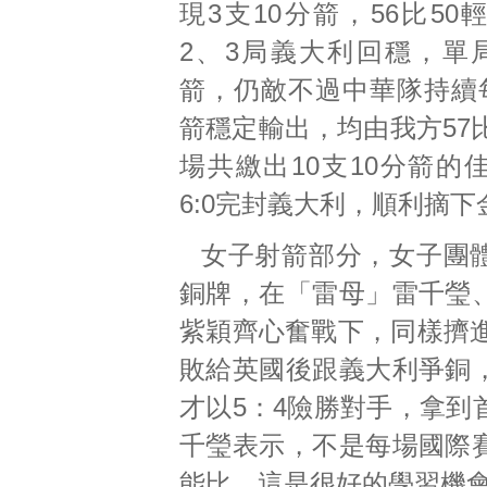
現3支10分箭，56比5
2、3局義大利回穩，單局
箭，仍敵不過中華隊持續每
箭穩定輸出，均由我方57
場共繳出10支10分箭的
6:0完封義大利，順利摘下
女子射箭部分，女子團
銅牌，在「雷母」雷千瑩
紫穎齊心奮戰下，同樣擠進
敗給英國後跟義大利爭銅
才以5：4險勝對手，拿到
千瑩表示，不是每場國際
能比，這是很好的學習機