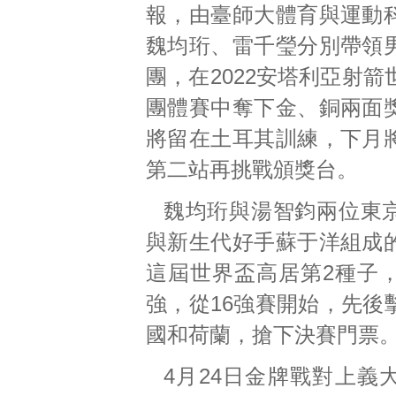
報，由臺師大體育與運動
魏均珩、雷千瑩分別帶領
團，在2022安塔利亞射
團體賽中奪下金、銅兩面
將留在土耳其訓練，下月
第二站再挑戰頒獎台。
魏均珩與湯智鈞兩位東
與新生代好手蘇于洋組成
這屆世界盃高居第2種子，
強，從16強賽開始，先後
國和荷蘭，搶下決賽門票
4月24日金牌戰對上義