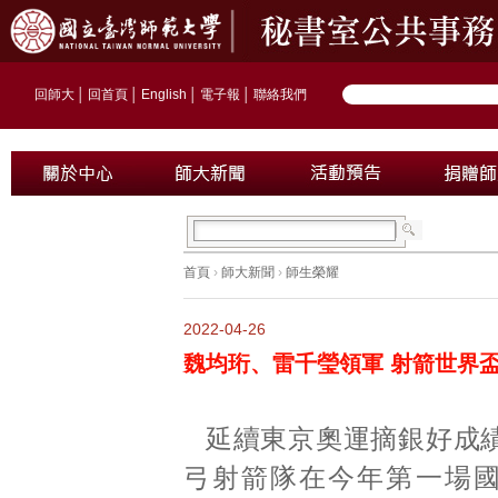
回師大
│
回首頁
│
English
│
電子報
│
聯絡我們
首頁
›
師大新聞
›
師生榮耀
2022-04-26
魏均珩、雷千瑩領軍 射箭世界
延續東京奧運摘銀好成
弓射箭隊在今年第一場