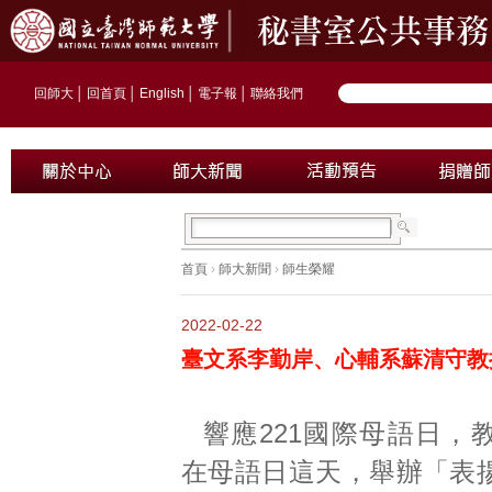
回師大
│
回首頁
│
English
│
電子報
│
聯絡我們
首頁
›
師大新聞
›
師生榮耀
2022-02-22
臺文系李勤岸、心輔系蘇清守教
響應221國際母語日，
在母語日這天，舉辦「表