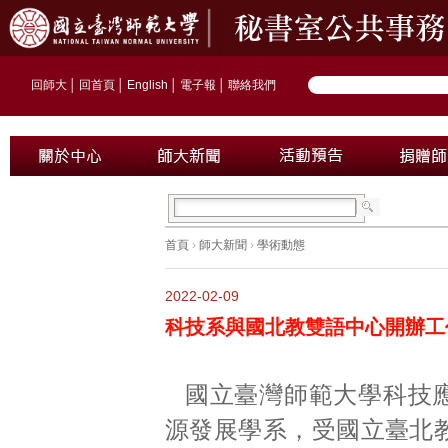
回師大
│
回首頁
│
English
│
電子報
│
聯絡我們
首頁
›
師大新聞
›
學術動態
2022-02-09
科技系與國北教雙語中心開辦工
國立臺灣師範大學科技
源發展學系，受國立臺北